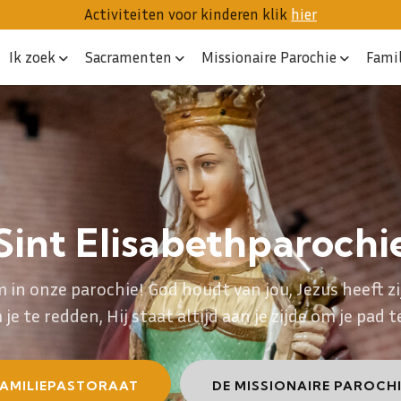
Activiteiten voor kinderen klik
hier
Ik zoek
Sacramenten
Missionaire Parochie
Fami
Sint Elisabethparochi
 in onze parochie! God houdt van jou, Jezus heeft zi
e te redden, Hij staat altijd aan je zijde om je pad t
FAMILIEPASTORAAT
DE MISSIONAIRE PAROCHI