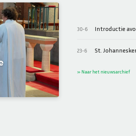
Introductie av
30-6
St. Johanneske
23-6
e
» Naar het nieuwsarchief