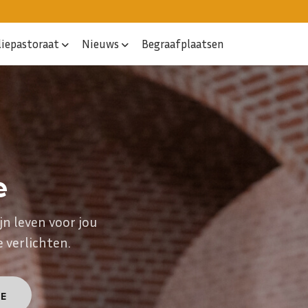
liepastoraat
Nieuws
Begraafplaatsen
e
jn leven voor jou
e verlichten.
E