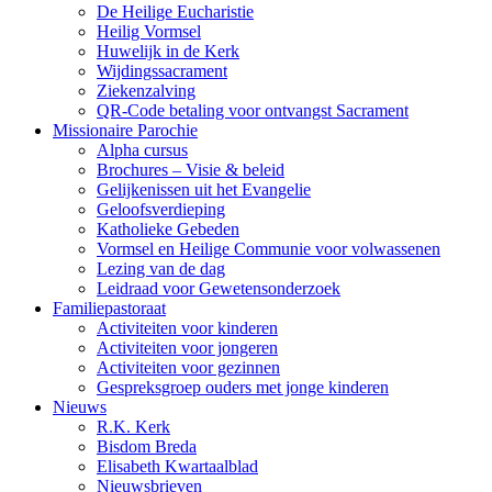
De Heilige Eucharistie
Heilig Vormsel
Huwelijk in de Kerk
Wijdingssacrament
Ziekenzalving
QR-Code betaling voor ontvangst Sacrament
Missionaire Parochie
Alpha cursus
Brochures – Visie & beleid
Gelijkenissen uit het Evangelie
Geloofsverdieping
Katholieke Gebeden
Vormsel en Heilige Communie voor volwassenen
Lezing van de dag
Leidraad voor Gewetensonderzoek
Familiepastoraat
Activiteiten voor kinderen
Activiteiten voor jongeren
Activiteiten voor gezinnen
Gespreksgroep ouders met jonge kinderen
Nieuws
R.K. Kerk
Bisdom Breda
Elisabeth Kwartaalblad
Nieuwsbrieven