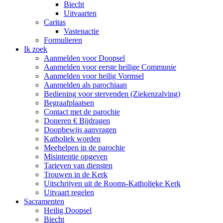
Biecht
Uitvaarten
Caritas
Vastenactie
Formulieren
Ik zoek
Aanmelden voor Doopsel
Aanmelden voor eerste heilige Communie
Aanmelden voor heilig Vormsel
Aanmelden als parochiaan
Bediening voor stervenden (Ziekenzalving)
Begraafplaatsen
Contact met de parochie
Doneren € Bijdragen
Doopbewijs aanvragen
Katholiek worden
Meehelpen in de parochie
Misintentie opgeven
Tarieven van diensten
Trouwen in de Kerk
Uitschrijven uit de Rooms-Katholieke Kerk
Uitvaart regelen
Sacramenten
Heilig Doopsel
Biecht