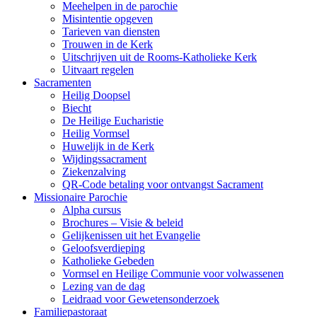
Meehelpen in de parochie
Misintentie opgeven
Tarieven van diensten
Trouwen in de Kerk
Uitschrijven uit de Rooms-Katholieke Kerk
Uitvaart regelen
Sacramenten
Heilig Doopsel
Biecht
De Heilige Eucharistie
Heilig Vormsel
Huwelijk in de Kerk
Wijdingssacrament
Ziekenzalving
QR-Code betaling voor ontvangst Sacrament
Missionaire Parochie
Alpha cursus
Brochures – Visie & beleid
Gelijkenissen uit het Evangelie
Geloofsverdieping
Katholieke Gebeden
Vormsel en Heilige Communie voor volwassenen
Lezing van de dag
Leidraad voor Gewetensonderzoek
Familiepastoraat