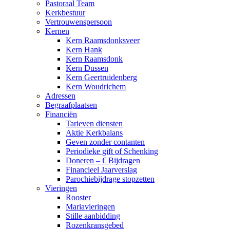
Pastoraal Team
Kerkbestuur
Vertrouwenspersoon
Kernen
Kern Raamsdonksveer
Kern Hank
Kern Raamsdonk
Kern Dussen
Kern Geertruidenberg
Kern Woudrichem
Adressen
Begraafplaatsen
Financiën
Tarieven diensten
Aktie Kerkbalans
Geven zonder contanten
Periodieke gift of Schenking
Doneren – € Bijdragen
Financieel Jaarverslag
Parochiebijdrage stopzetten
Vieringen
Rooster
Mariavieringen
Stille aanbidding
Rozenkransgebed