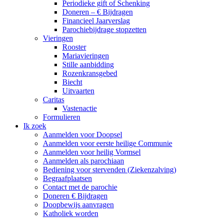
Periodieke gift of Schenking
Doneren – € Bijdragen
Financieel Jaarverslag
Parochiebijdrage stopzetten
Vieringen
Rooster
Mariavieringen
Stille aanbidding
Rozenkransgebed
Biecht
Uitvaarten
Caritas
Vastenactie
Formulieren
Ik zoek
Aanmelden voor Doopsel
Aanmelden voor eerste heilige Communie
Aanmelden voor heilig Vormsel
Aanmelden als parochiaan
Bediening voor stervenden (Ziekenzalving)
Begraafplaatsen
Contact met de parochie
Doneren € Bijdragen
Doopbewijs aanvragen
Katholiek worden