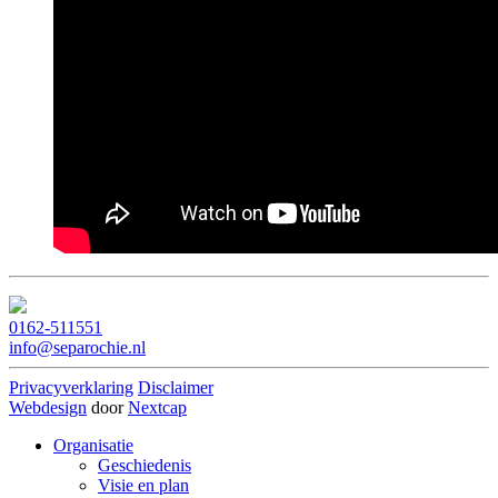
0162-511551
info@separochie.nl
Privacyverklaring
Disclaimer
Webdesign
door
Nextcap
Organisatie
Geschiedenis
Visie en plan