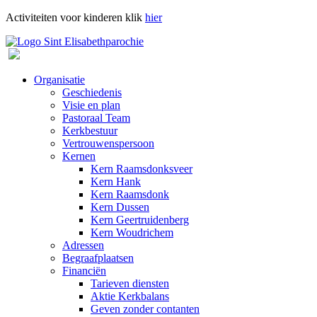
Activiteiten voor kinderen klik
hier
Organisatie
Geschiedenis
Visie en plan
Pastoraal Team
Kerkbestuur
Vertrouwenspersoon
Kernen
Kern Raamsdonksveer
Kern Hank
Kern Raamsdonk
Kern Dussen
Kern Geertruidenberg
Kern Woudrichem
Adressen
Begraafplaatsen
Financiën
Tarieven diensten
Aktie Kerkbalans
Geven zonder contanten