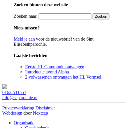
Zoeken binnen deze website
Zoeken naar:
Niets missen?
Meld je aan
voor de nieuwsbrief van de Sint
Elisabethparochie.
Laatste berichten
Eerste Hl. Communie ontvangen
Introductie avond Alpha
2 volwassenen ontvangen het Hl. Vormsel
0162-511551
info@separochie.nl
Privacyverklaring
Disclaimer
Webdesign
door
Nextcap
Organisatie
Geschiedenis