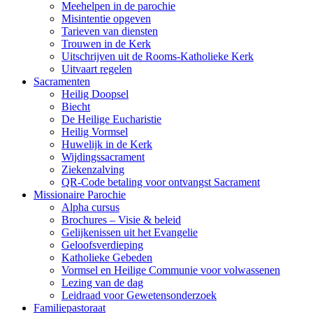
Meehelpen in de parochie
Misintentie opgeven
Tarieven van diensten
Trouwen in de Kerk
Uitschrijven uit de Rooms-Katholieke Kerk
Uitvaart regelen
Sacramenten
Heilig Doopsel
Biecht
De Heilige Eucharistie
Heilig Vormsel
Huwelijk in de Kerk
Wijdingssacrament
Ziekenzalving
QR-Code betaling voor ontvangst Sacrament
Missionaire Parochie
Alpha cursus
Brochures – Visie & beleid
Gelijkenissen uit het Evangelie
Geloofsverdieping
Katholieke Gebeden
Vormsel en Heilige Communie voor volwassenen
Lezing van de dag
Leidraad voor Gewetensonderzoek
Familiepastoraat