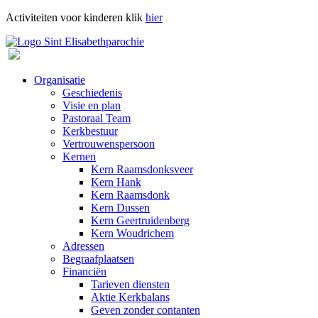
Activiteiten voor kinderen klik
hier
Organisatie
Geschiedenis
Visie en plan
Pastoraal Team
Kerkbestuur
Vertrouwenspersoon
Kernen
Kern Raamsdonksveer
Kern Hank
Kern Raamsdonk
Kern Dussen
Kern Geertruidenberg
Kern Woudrichem
Adressen
Begraafplaatsen
Financiën
Tarieven diensten
Aktie Kerkbalans
Geven zonder contanten