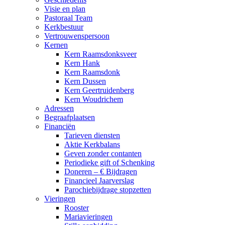
Visie en plan
Pastoraal Team
Kerkbestuur
Vertrouwenspersoon
Kernen
Kern Raamsdonksveer
Kern Hank
Kern Raamsdonk
Kern Dussen
Kern Geertruidenberg
Kern Woudrichem
Adressen
Begraafplaatsen
Financiën
Tarieven diensten
Aktie Kerkbalans
Geven zonder contanten
Periodieke gift of Schenking
Doneren – € Bijdragen
Financieel Jaarverslag
Parochiebijdrage stopzetten
Vieringen
Rooster
Mariavieringen