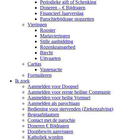
Periodieke gift of Schenking
Doneren – € Bijdragen
Financieel Jaarverslag
Parochiebijdrage stopzetten
Vieringen
Rooster
Mariavieringen
Stille aanbidding
Rozenkransgebed
Biecht
Uitvaarten
Caritas
Vastenactie
Formulieren
Ik zoek
Aanmelden voor Doopsel
Aanmelden voor eerste heilige Communie
Aanmelden voor heilig Vormsel
Aanmelden als parochiaan
Bediening voor stervenden (Ziekenzalving)
Begraafplaatsen
Contact met de parochie
Doneren € Bijdragen
Doopbewijs aanvragen
Katholiek worden