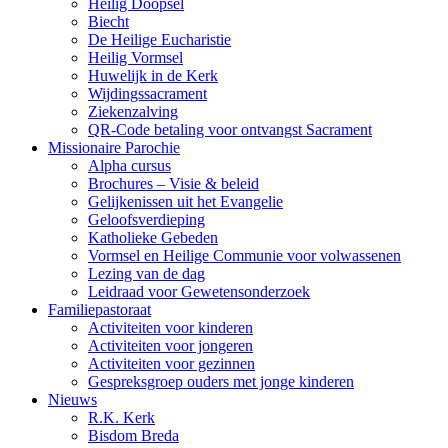
Heilig Doopsel
Biecht
De Heilige Eucharistie
Heilig Vormsel
Huwelijk in de Kerk
Wijdingssacrament
Ziekenzalving
QR-Code betaling voor ontvangst Sacrament
Missionaire Parochie
Alpha cursus
Brochures – Visie & beleid
Gelijkenissen uit het Evangelie
Geloofsverdieping
Katholieke Gebeden
Vormsel en Heilige Communie voor volwassenen
Lezing van de dag
Leidraad voor Gewetensonderzoek
Familiepastoraat
Activiteiten voor kinderen
Activiteiten voor jongeren
Activiteiten voor gezinnen
Gespreksgroep ouders met jonge kinderen
Nieuws
R.K. Kerk
Bisdom Breda