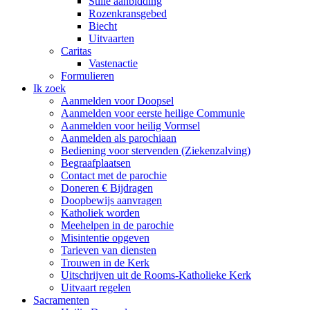
Stille aanbidding
Rozenkransgebed
Biecht
Uitvaarten
Caritas
Vastenactie
Formulieren
Ik zoek
Aanmelden voor Doopsel
Aanmelden voor eerste heilige Communie
Aanmelden voor heilig Vormsel
Aanmelden als parochiaan
Bediening voor stervenden (Ziekenzalving)
Begraafplaatsen
Contact met de parochie
Doneren € Bijdragen
Doopbewijs aanvragen
Katholiek worden
Meehelpen in de parochie
Misintentie opgeven
Tarieven van diensten
Trouwen in de Kerk
Uitschrijven uit de Rooms-Katholieke Kerk
Uitvaart regelen
Sacramenten