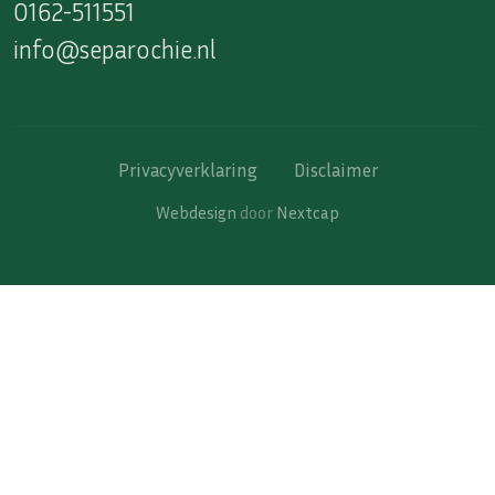
0162-511551
info@separochie.nl
Privacyverklaring
Disclaimer
Webdesign
door
Nextcap