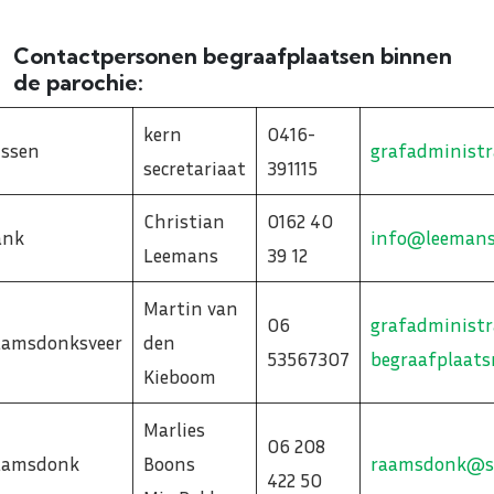
Contactpersonen begraafplaatsen binnen
de parochie:
kern
0416-
ssen
grafadministr
secretariaat
391115
Christian
0162 40
ank
info@leemansu
Leemans
39 12
Martin van
06
grafadministr
amsdonksveer
den
53567307
begraafplaats
Kieboom
Marlies
06 208
aamsdonk
Boons
raamsdonk@se
422 50