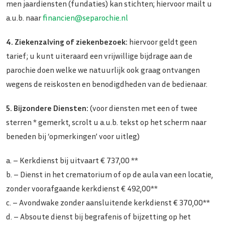
men jaardiensten (fundaties) kan stichten; hiervoor mailt u
a.u.b. naar
financien@separochie.nl
4. Ziekenzalving
of ziekenbezoek:
hiervoor geldt geen
tarief; u kunt uiteraard een vrijwillige bijdrage aan de
parochie doen welke we natuurlijk ook graag ontvangen
wegens de reiskosten en benodigdheden van de bedienaar.
5. Bijzondere
Diensten:
(voor diensten met een of twee
sterren * gemerkt, scrolt u a.u.b. tekst op het scherm naar
beneden bij ‘opmerkingen’ voor uitleg)
a. – Kerkdienst bij uitvaart € 737,00 **
b. – Dienst in het crematorium of op de aula van een locatie,
zonder voorafgaande kerkdienst € 492,00**
c. – Avondwake zonder aansluitende kerkdienst € 370,00**
d. – Absoute dienst bij begrafenis of bijzetting op het