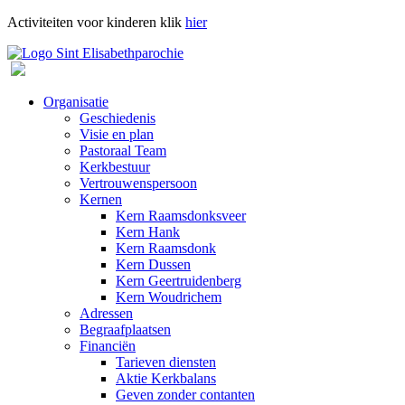
Activiteiten voor kinderen klik
hier
Organisatie
Geschiedenis
Visie en plan
Pastoraal Team
Kerkbestuur
Vertrouwenspersoon
Kernen
Kern Raamsdonksveer
Kern Hank
Kern Raamsdonk
Kern Dussen
Kern Geertruidenberg
Kern Woudrichem
Adressen
Begraafplaatsen
Financiën
Tarieven diensten
Aktie Kerkbalans
Geven zonder contanten