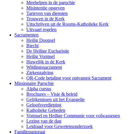
Meehelpen in de parochie
Misintentie opgeven
Tarieven van diensten
Trouwen in de Kerk
Uitschrijven uit de Rooms-Katholieke Kerk
Uitvaart regelen
Sacramenten
Heilig Doopsel
Biecht
De Heilige Eucharistie
Heilig Vormsel
Huwelijk in de Kerk
Wijdingssacrament
Ziekenzalving
QR-Code betaling voor ontvangst Sacrament
Missionaire Parochie
Alpha cursus
Brochures – Visie & beleid
Gelijkenissen uit het Evangelie
Geloofsverdieping
Katholieke Gebeden
Vormsel en Heilige Communie voor volwassenen
Lezing van de dag
Leidraad voor Gewetensonderzoek
Familiepastoraat