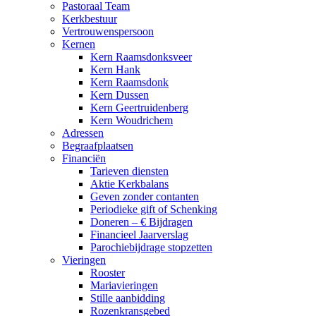
Pastoraal Team
Kerkbestuur
Vertrouwenspersoon
Kernen
Kern Raamsdonksveer
Kern Hank
Kern Raamsdonk
Kern Dussen
Kern Geertruidenberg
Kern Woudrichem
Adressen
Begraafplaatsen
Financiën
Tarieven diensten
Aktie Kerkbalans
Geven zonder contanten
Periodieke gift of Schenking
Doneren – € Bijdragen
Financieel Jaarverslag
Parochiebijdrage stopzetten
Vieringen
Rooster
Mariavieringen
Stille aanbidding
Rozenkransgebed