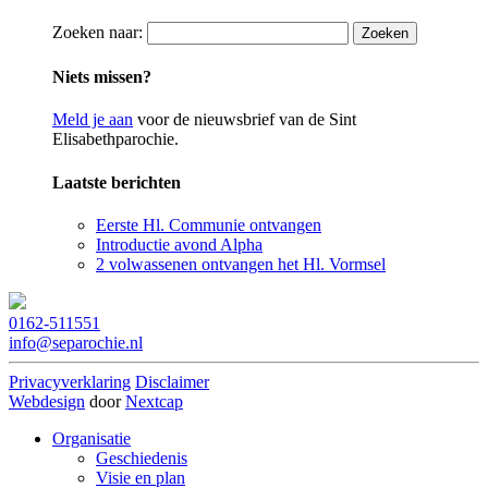
Zoeken naar:
Niets missen?
Meld je aan
voor de nieuwsbrief van de Sint
Elisabethparochie.
Laatste berichten
Eerste Hl. Communie ontvangen
Introductie avond Alpha
2 volwassenen ontvangen het Hl. Vormsel
0162-511551
info@separochie.nl
Privacyverklaring
Disclaimer
Webdesign
door
Nextcap
Organisatie
Geschiedenis
Visie en plan