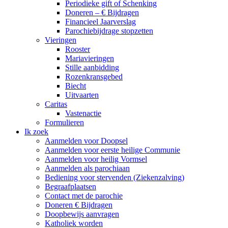
Periodieke gift of Schenking
Doneren – € Bijdragen
Financieel Jaarverslag
Parochiebijdrage stopzetten
Vieringen
Rooster
Mariavieringen
Stille aanbidding
Rozenkransgebed
Biecht
Uitvaarten
Caritas
Vastenactie
Formulieren
Ik zoek
Aanmelden voor Doopsel
Aanmelden voor eerste heilige Communie
Aanmelden voor heilig Vormsel
Aanmelden als parochiaan
Bediening voor stervenden (Ziekenzalving)
Begraafplaatsen
Contact met de parochie
Doneren € Bijdragen
Doopbewijs aanvragen
Katholiek worden