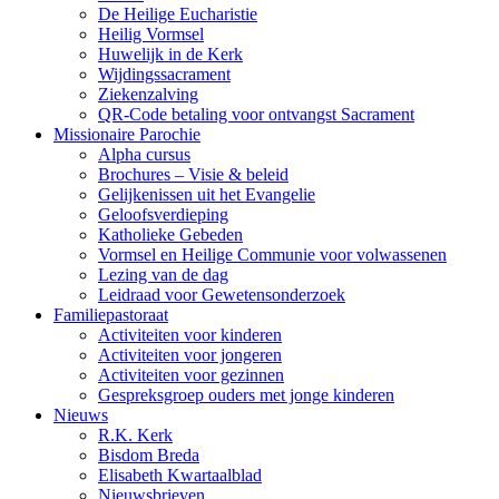
De Heilige Eucharistie
Heilig Vormsel
Huwelijk in de Kerk
Wijdingssacrament
Ziekenzalving
QR-Code betaling voor ontvangst Sacrament
Missionaire Parochie
Alpha cursus
Brochures – Visie & beleid
Gelijkenissen uit het Evangelie
Geloofsverdieping
Katholieke Gebeden
Vormsel en Heilige Communie voor volwassenen
Lezing van de dag
Leidraad voor Gewetensonderzoek
Familiepastoraat
Activiteiten voor kinderen
Activiteiten voor jongeren
Activiteiten voor gezinnen
Gespreksgroep ouders met jonge kinderen
Nieuws
R.K. Kerk
Bisdom Breda
Elisabeth Kwartaalblad
Nieuwsbrieven