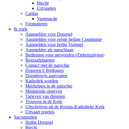
Biecht
Uitvaarten
Caritas
Vastenactie
Formulieren
Ik zoek
Aanmelden voor Doopsel
Aanmelden voor eerste heilige Communie
Aanmelden voor heilig Vormsel
Aanmelden als parochiaan
Bediening voor stervenden (Ziekenzalving)
Begraafplaatsen
Contact met de parochie
Doneren € Bijdragen
Doopbewijs aanvragen
Katholiek worden
Meehelpen in de parochie
Misintentie opgeven
Tarieven van diensten
Trouwen in de Kerk
Uitschrijven uit de Rooms-Katholieke Kerk
Uitvaart regelen
Sacramenten
Heilig Doopsel
Biecht