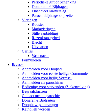
Periodieke gift of Schenking
Doneren – € Bijdragen
Financieel Jaarverslag
Parochiebijdrage stopzetten
Vieringen
Rooster
Mariavieringen
Stille aanbidding
Rozenkransgebed
Biecht
Uitvaarten
Caritas
Vastenactie
Formulieren
Ik zoek
Aanmelden voor Doopsel
Aanmelden voor eerste heilige Communie
Aanmelden voor heilig Vormsel
Aanmelden als parochiaan
Bediening voor stervenden (Ziekenzalving)
Begraafplaatsen
Contact met de parochie
Doneren € Bijdragen
Doopbewijs aanvragen
Katholiek worden