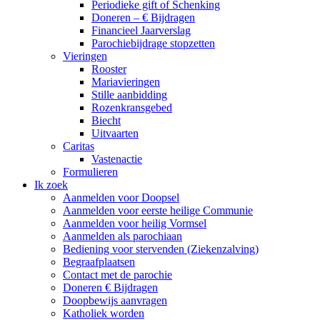
Periodieke gift of Schenking
Doneren – € Bijdragen
Financieel Jaarverslag
Parochiebijdrage stopzetten
Vieringen
Rooster
Mariavieringen
Stille aanbidding
Rozenkransgebed
Biecht
Uitvaarten
Caritas
Vastenactie
Formulieren
Ik zoek
Aanmelden voor Doopsel
Aanmelden voor eerste heilige Communie
Aanmelden voor heilig Vormsel
Aanmelden als parochiaan
Bediening voor stervenden (Ziekenzalving)
Begraafplaatsen
Contact met de parochie
Doneren € Bijdragen
Doopbewijs aanvragen
Katholiek worden