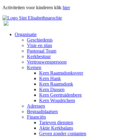
Activiteiten voor kinderen klik
hier
Organisatie
Geschiedenis
Visie en plan
Pastoraal Team
Kerkbestuur
Vertrouwenspersoon
Kernen
Kern Raamsdonksveer
Kern Hank
Kern Raamsdonk
Kern Dussen
Kern Geertruidenberg
Kern Woudrichem
Adressen
Begraafplaatsen
Financiën
Tarieven diensten
Aktie Kerkbalans
Geven zonder contanten