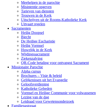
Meehelpen in de parochie
Misintentie opgeven
Tarieven van diensten
Trouwen in de Kerk
Uitschrijven uit de Rooms-Katholieke Kerk
Uitvaart regelen
Sacramenten
Heilig Doopsel
Biecht
De Heilige Eucharistie
Heilig Vormsel
Huwelijk in de Kerk
Wijdingssacrament
Ziekenzalving
QR-Code betaling voor ontvangst Sacrament
Missionaire Parochie
Alpha cursus
Brochures – Visie & beleid
Gelijkenissen uit het Evangelie
Geloofsverdieping
Katholieke Gebeden
Vormsel en Heilige Communie voor volwassenen
Lezing van de dag
Leidraad voor Gewetensonderzoek
Familiepastoraat