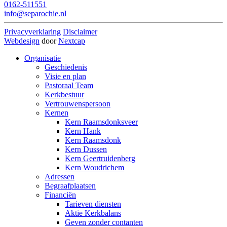
0162-511551
info@separochie.nl
Privacyverklaring
Disclaimer
Webdesign
door
Nextcap
Organisatie
Geschiedenis
Visie en plan
Pastoraal Team
Kerkbestuur
Vertrouwenspersoon
Kernen
Kern Raamsdonksveer
Kern Hank
Kern Raamsdonk
Kern Dussen
Kern Geertruidenberg
Kern Woudrichem
Adressen
Begraafplaatsen
Financiën
Tarieven diensten
Aktie Kerkbalans
Geven zonder contanten