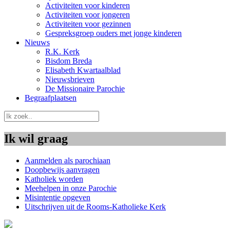
Activiteiten voor kinderen
Activiteiten voor jongeren
Activiteiten voor gezinnen
Gespreksgroep ouders met jonge kinderen
Nieuws
R.K. Kerk
Bisdom Breda
Elisabeth Kwartaalblad
Nieuwsbrieven
De Missionaire Parochie
Begraafplaatsen
Ik wil graag
Aanmelden als parochiaan
Doopbewijs aanvragen
Katholiek worden
Meehelpen in onze Parochie
Misintentie opgeven
Uitschrijven uit de Rooms-Katholieke Kerk