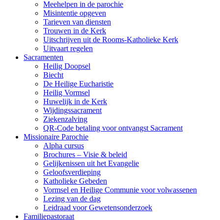
Meehelpen in de parochie
Misintentie opgeven
Tarieven van diensten
Trouwen in de Kerk
Uitschrijven uit de Rooms-Katholieke Kerk
Uitvaart regelen
Sacramenten
Heilig Doopsel
Biecht
De Heilige Eucharistie
Heilig Vormsel
Huwelijk in de Kerk
Wijdingssacrament
Ziekenzalving
QR-Code betaling voor ontvangst Sacrament
Missionaire Parochie
Alpha cursus
Brochures – Visie & beleid
Gelijkenissen uit het Evangelie
Geloofsverdieping
Katholieke Gebeden
Vormsel en Heilige Communie voor volwassenen
Lezing van de dag
Leidraad voor Gewetensonderzoek
Familiepastoraat