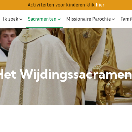
Activiteiten voor kinderen klik
hier
Ik zoek
Sacramenten
Missionaire Parochie
Fami
Het Wijdingssacramen