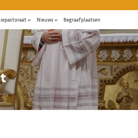
liepastoraat
Nieuws
Begraafplaatsen
t