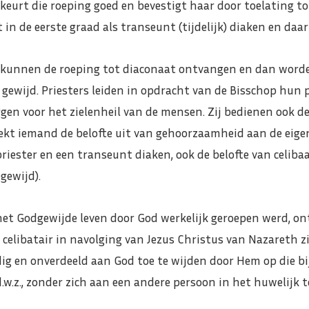
 keurt die roeping goed en bevestigt haar door toelating to
n de eerste graad als transeunt (tijdelijk) diaken en daarn
nnen de roeping tot diaconaat ontvangen en dan worden
ewijd. Priesters leiden in opdracht van de Bisschop hun p
rgen voor het zielenheil van de mensen. Zij bedienen ook d
eekt iemand de belofte uit van gehoorzaamheid aan de eigen
priester en een transeunt diaken, ook de belofte van celib
gewijd).
het Godgewijde leven door God werkelijk geroepen werd, o
 celibatair in navolging van Jezus Christus van Nazareth z
edig en onverdeeld aan God toe te wijden door Hem op die bi
d.w.z., zonder zich aan een andere persoon in het huwelijk t