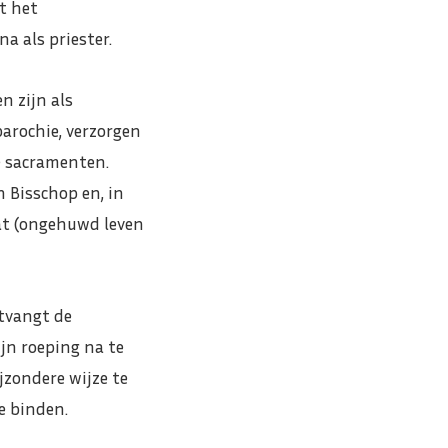
t het
a als priester.
 zijn als
arochie, verzorgen
e sacramenten.
 Bisschop en, in
aat (ongehuwd leven
ntvangt de
ijn roeping na te
jzondere wijze te
e binden.