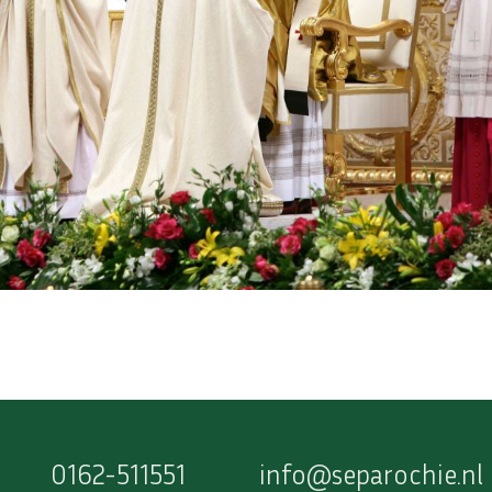
0162-511551
info@separochie.nl