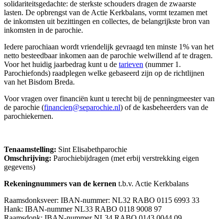
solidariteitsgedachte: de sterkste schouders dragen de zwaarste
lasten. De opbrengst van de Actie Kerkbalans, vormt tezamen met
de inkomsten uit bezittingen en collectes, de belangrijkste bron van
inkomsten in de parochie.
Iedere parochiaan wordt vriendelijk gevraagd ten minste 1% van het
netto besteedbaar inkomen aan de parochie welwillend af te dragen.
Voor het huidig jaarbedrag kunt u de
tarieven
(nummer 1.
Parochiefonds) raadplegen welke gebaseerd zijn op de richtlijnen
van het Bisdom Breda.
Voor vragen over financiën kunt u terecht bij de penningmeester van
de parochie (
financien@separochie.nl
) of de kasbeheerders van de
parochiekernen.
Tenaamstelling:
Sint Elisabethparochie
Omschrijving:
Parochiebijdragen (met erbij verstrekking eigen
gegevens)
Rekeningnummers van de kernen
t.b.v. Actie Kerkbalans
Raamsdonksveer: IBAN-nummer: NL32 RABO 0115 6993 33
Hank: IBAN-nummer NL33 RABO 0118 9008 97
Raamsdonk: IBAN-nummer NL34 RABO 0143 0044 09