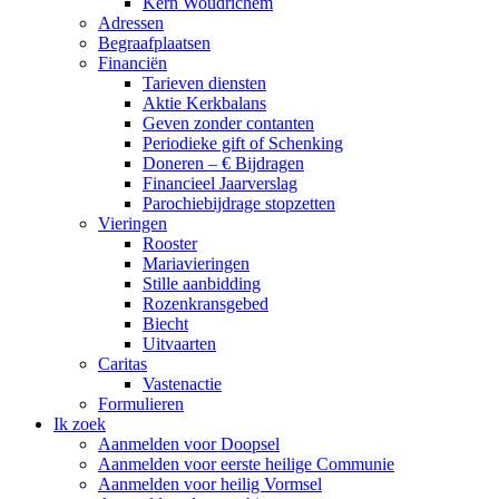
Kern Woudrichem
Adressen
Begraafplaatsen
Financiën
Tarieven diensten
Aktie Kerkbalans
Geven zonder contanten
Periodieke gift of Schenking
Doneren – € Bijdragen
Financieel Jaarverslag
Parochiebijdrage stopzetten
Vieringen
Rooster
Mariavieringen
Stille aanbidding
Rozenkransgebed
Biecht
Uitvaarten
Caritas
Vastenactie
Formulieren
Ik zoek
Aanmelden voor Doopsel
Aanmelden voor eerste heilige Communie
Aanmelden voor heilig Vormsel