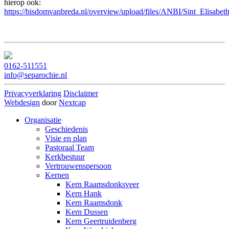
hierop ook:
https://bisdomvanbreda.nl/overview/upload/files/ANBI/Sint_Elisabet
0162-511551
info@separochie.nl
Privacyverklaring
Disclaimer
Webdesign
door
Nextcap
Organisatie
Geschiedenis
Visie en plan
Pastoraal Team
Kerkbestuur
Vertrouwenspersoon
Kernen
Kern Raamsdonksveer
Kern Hank
Kern Raamsdonk
Kern Dussen
Kern Geertruidenberg