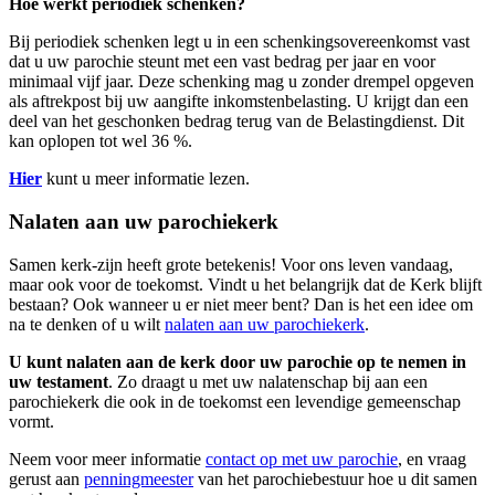
Hoe werkt periodiek schenken?
Bij periodiek schenken legt u in een schenkingsovereenkomst vast
dat u uw parochie steunt met een vast bedrag per jaar en voor
minimaal vijf jaar. Deze schenking mag u zonder drempel opgeven
als aftrekpost bij uw aangifte inkomstenbelasting. U krijgt dan een
deel van het geschonken bedrag terug van de Belastingdienst. Dit
kan oplopen tot wel 36 %.
Hier
kunt u meer informatie lezen.
Nalaten aan uw parochiekerk
Samen kerk-zijn heeft grote betekenis! Voor ons leven vandaag,
maar ook voor de toekomst. Vindt u het belangrijk dat de Kerk blijft
bestaan? Ook wanneer u er niet meer bent? Dan is het een idee om
na te denken of u wilt
nalaten aan uw parochiekerk
.
U kunt nalaten aan de kerk door uw parochie op te nemen in
uw testament
. Zo draagt u met uw nalatenschap bij aan een
parochiekerk die ook in de toekomst een levendige gemeenschap
vormt.
Neem voor meer informatie
contact op met uw parochie
, en vraag
gerust aan
penningmeester
van het parochiebestuur hoe u dit samen