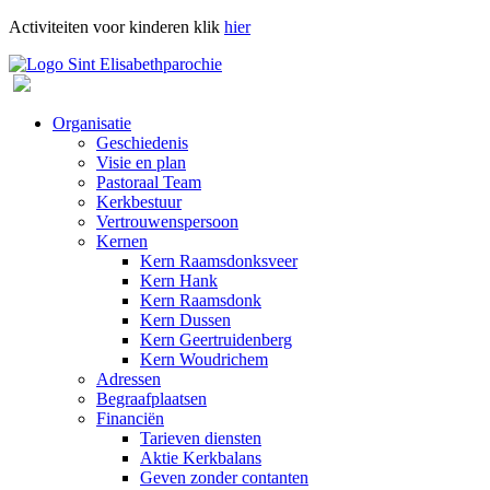
Activiteiten voor kinderen klik
hier
Organisatie
Geschiedenis
Visie en plan
Pastoraal Team
Kerkbestuur
Vertrouwenspersoon
Kernen
Kern Raamsdonksveer
Kern Hank
Kern Raamsdonk
Kern Dussen
Kern Geertruidenberg
Kern Woudrichem
Adressen
Begraafplaatsen
Financiën
Tarieven diensten
Aktie Kerkbalans
Geven zonder contanten