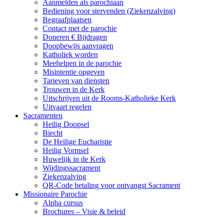
Aanmelden als parochiaan
Bediening voor stervenden (Ziekenzalving)
Begraafplaatsen
Contact met de parochie
Doneren € Bijdragen
Doopbewijs aanvragen
Katholiek worden
Meehelpen in de parochie
Misintentie opgeven
Tarieven van diensten
Trouwen in de Kerk
Uitschrijven uit de Rooms-Katholieke Kerk
Uitvaart regelen
Sacramenten
Heilig Doopsel
Biecht
De Heilige Eucharistie
Heilig Vormsel
Huwelijk in de Kerk
Wijdingssacrament
Ziekenzalving
QR-Code betaling voor ontvangst Sacrament
Missionaire Parochie
Alpha cursus
Brochures – Visie & beleid