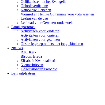
Gelijkenissen uit het Evangelie
Geloofsverdieping
Katholieke Gebeden
Vormsel en Heilige Communie voor volwassenen
Lezing van de dag
Leidraad voor Gewetensonderzoek
Familiepastoraat
Activiteiten voor kinderen
Activiteiten voor jongeren
Activiteiten voor gezinnen
Gespreksgroep ouders met jonge kinderen
Nieuws
R.K. Kerk
Bisdom Breda
Elisabeth Kwartaalblad
Nieuwsbrieven
De Missionaire Parochie
Begraafplaatsen