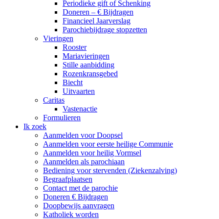
Periodieke gift of Schenking
Doneren – € Bijdragen
Financieel Jaarverslag
Parochiebijdrage stopzetten
Vieringen
Rooster
Mariavieringen
Stille aanbidding
Rozenkransgebed
Biecht
Uitvaarten
Caritas
Vastenactie
Formulieren
Ik zoek
Aanmelden voor Doopsel
Aanmelden voor eerste heilige Communie
Aanmelden voor heilig Vormsel
Aanmelden als parochiaan
Bediening voor stervenden (Ziekenzalving)
Begraafplaatsen
Contact met de parochie
Doneren € Bijdragen
Doopbewijs aanvragen
Katholiek worden