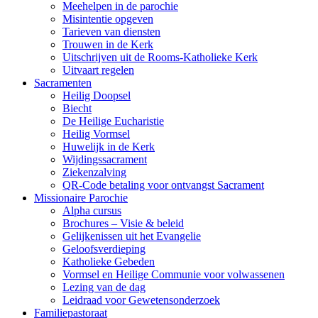
Meehelpen in de parochie
Misintentie opgeven
Tarieven van diensten
Trouwen in de Kerk
Uitschrijven uit de Rooms-Katholieke Kerk
Uitvaart regelen
Sacramenten
Heilig Doopsel
Biecht
De Heilige Eucharistie
Heilig Vormsel
Huwelijk in de Kerk
Wijdingssacrament
Ziekenzalving
QR-Code betaling voor ontvangst Sacrament
Missionaire Parochie
Alpha cursus
Brochures – Visie & beleid
Gelijkenissen uit het Evangelie
Geloofsverdieping
Katholieke Gebeden
Vormsel en Heilige Communie voor volwassenen
Lezing van de dag
Leidraad voor Gewetensonderzoek
Familiepastoraat