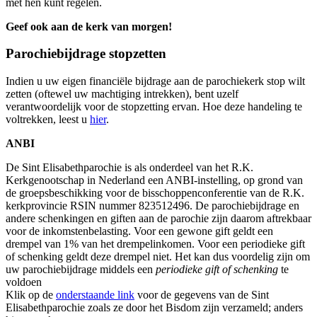
met hen kunt regelen.
Geef ook aan de kerk van morgen!
Parochiebijdrage stopzetten
Indien u uw eigen financiële bijdrage aan de parochiekerk stop wilt
zetten (oftewel uw machtiging intrekken), bent uzelf
verantwoordelijk voor de stopzetting ervan. Hoe deze handeling te
voltrekken, leest u
hier
.
ANBI
De Sint Elisabethparochie is als onderdeel van het R.K.
Kerkgenootschap in Nederland een ANBI-instelling, op grond van
de groepsbeschikking voor de bisschoppenconferentie van de R.K.
kerkprovincie RSIN nummer 823512496. De parochiebijdrage en
andere schenkingen en giften aan de parochie zijn daarom aftrekbaar
voor de inkomstenbelasting. Voor een gewone gift geldt een
drempel van 1% van het drempelinkomen. Voor een periodieke gift
of schenking geldt deze drempel niet. Het kan dus voordelig zijn om
uw parochiebijdrage middels een
periodieke gift of schenking
te
voldoen
Klik op de
onderstaande link
voor de gegevens van de Sint
Elisabethparochie zoals ze door het Bisdom zijn verzameld; anders