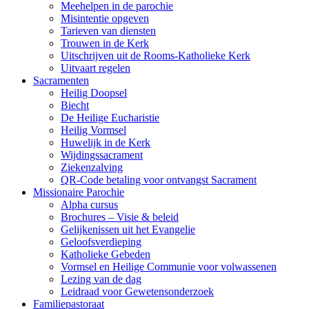
Meehelpen in de parochie
Misintentie opgeven
Tarieven van diensten
Trouwen in de Kerk
Uitschrijven uit de Rooms-Katholieke Kerk
Uitvaart regelen
Sacramenten
Heilig Doopsel
Biecht
De Heilige Eucharistie
Heilig Vormsel
Huwelijk in de Kerk
Wijdingssacrament
Ziekenzalving
QR-Code betaling voor ontvangst Sacrament
Missionaire Parochie
Alpha cursus
Brochures – Visie & beleid
Gelijkenissen uit het Evangelie
Geloofsverdieping
Katholieke Gebeden
Vormsel en Heilige Communie voor volwassenen
Lezing van de dag
Leidraad voor Gewetensonderzoek
Familiepastoraat