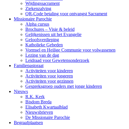
Wijdingssacrament
Ziekenzalving
QR-Code betaling voor ontvangst Sacrament
Missionaire Parochie
Alpha cursus
Brochures – Visie & beleid
Gelijkenissen uit het Evangelie
Geloofsverdieping
Katholieke Gebeden
Vormsel en Heilige Communie voor volwassenen
Lezing van de dag
Leidraad voor Gewetensonderzoek
Familiepastoraat
Activiteiten voor kinderen
Activiteiten voor jongeren
Activiteiten voor gezinnen
Gespreksgroep ouders met jonge kinderen
Nieuws
R.K. Kerk
Bisdom Breda
Elisabeth Kwartaalblad
Nieuwsbrieven
De Missionaire Parochie
Begraafplaatsen