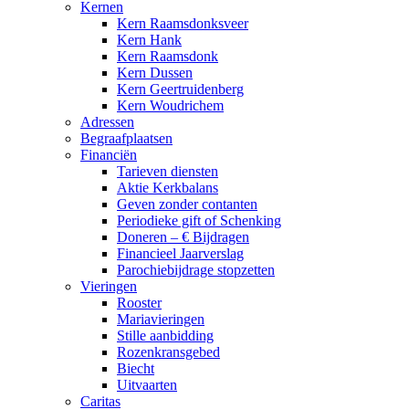
Kernen
Kern Raamsdonksveer
Kern Hank
Kern Raamsdonk
Kern Dussen
Kern Geertruidenberg
Kern Woudrichem
Adressen
Begraafplaatsen
Financiën
Tarieven diensten
Aktie Kerkbalans
Geven zonder contanten
Periodieke gift of Schenking
Doneren – € Bijdragen
Financieel Jaarverslag
Parochiebijdrage stopzetten
Vieringen
Rooster
Mariavieringen
Stille aanbidding
Rozenkransgebed
Biecht
Uitvaarten
Caritas