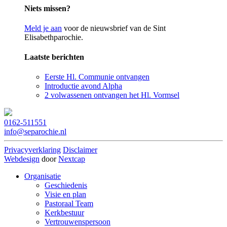
Niets missen?
Meld je aan
voor de nieuwsbrief van de Sint
Elisabethparochie.
Laatste berichten
Eerste Hl. Communie ontvangen
Introductie avond Alpha
2 volwassenen ontvangen het Hl. Vormsel
0162-511551
info@separochie.nl
Privacyverklaring
Disclaimer
Webdesign
door
Nextcap
Organisatie
Geschiedenis
Visie en plan
Pastoraal Team
Kerkbestuur
Vertrouwenspersoon