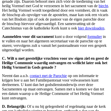
genade zijn. Daarom behoort men zich vóór de toediening van het
heilig Vormsel met God te verzoenen in het sacrament van de
biecht
.
Het heilig Vormsel wordt toegediend door een vormheer, dit is vaak
de bisschop als opvolger van de apostelen, maar kan ook een vicaris
van het Bisdom zijn of ook de pastoor van de eigen parochie door
de bisschop hiervoor afgevaardigd. Een samenvatting uit de
Catechismus van de katholieke Kerk kunt u ook
hier downloaden
.
Aanmelden voor dit sacrament
kunt u door volgend
formulier
in
te vullen en naar het algemeen secretariaat van de parochie op te
sturen; vervolgens zult u vanuit het pastoraalteam voor een gesprek
uitgenodigd worden.
C. Wilt u met geestelijke vruchten voor uw eigen ziel en geest de
Heilige Communie waardig ontvangen en wellicht later ook het
Heilig Vormsel in Gods genade ?
Neemt dan a.u.b.
contact met de Parochie
op om informatie te
krijgen hoe u aan het Familiepastoraat voor volwassenen kunt
deelnemen. U kunt dan het godsdienstonderwijs over deze
Sacramenten op maat ontvangen. Samen met u komen we dan tot
een datum waarop u de Heilige Communie of het Heilig Vormsel
kunt ontvangen.
D. Belangrijk:
Of u nu bij gelegenheid of regelmatig naar de kerk
om een katholieke viering te bezoeken, onthoudt u dan van de