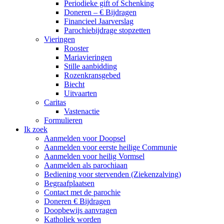
Periodieke gift of Schenking
Doneren – € Bijdragen
Financieel Jaarverslag
Parochiebijdrage stopzetten
Vieringen
Rooster
Mariavieringen
Stille aanbidding
Rozenkransgebed
Biecht
Uitvaarten
Caritas
Vastenactie
Formulieren
Ik zoek
Aanmelden voor Doopsel
Aanmelden voor eerste heilige Communie
Aanmelden voor heilig Vormsel
Aanmelden als parochiaan
Bediening voor stervenden (Ziekenzalving)
Begraafplaatsen
Contact met de parochie
Doneren € Bijdragen
Doopbewijs aanvragen
Katholiek worden