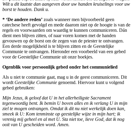
Wilt u dit laatste dan aangeven door uw handen kruiselings voor uw
borst te houden. Dank u.
* ‘De andere reden’
zoals wanneer men bijvoorbeeld geen
catechese heeft gevolgd en mede daarom niet op de hoogte is van de
regels en voorwaarden om waardig te kunnen communiceren. Dán
dient men blijven zitten, of naar voren komen met de handen
gevouwen op de borst om de zegen van de priester te ontvangen.
Een derde mogelijkheid is te blijven zitten en de Geestelijke
Communie te ontvangen. Hieronder een voorbeeld van een gebed
voor de Geestelijke Communie uit onze boekjes.
Ogenblik voor persoonlijk gebed onder het communielied
Als u niet te communie gaat, mag u in de geest communiceren. Dit
wordt
Geestelijke Communie
genoemd. Hiervoor kunt u volgend
gebed gebruiken:
Mijn Jezus, ik geloof dat U in het allerheiligste Sacrament
tegenwoordig bent. Ik bemin U boven alles en ik verlang U in mijn
ziel te mogen ontvangen. Omdat ik dit nu niet werkelijk doen kan,
smeek ik U: Kom tenminste op geestelijke wijze in mijn hart; ik
verenig mij geheel en al met U. Sta niet toe, lieve God, dat ik nog
ooit van U gescheiden word. Amen.