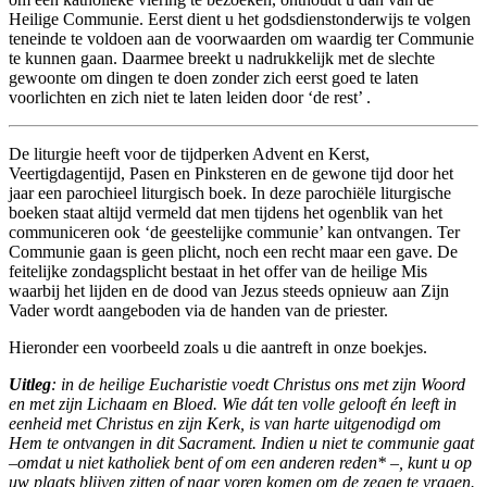
Heilige Communie. Eerst dient u het godsdienstonderwijs te volgen
teneinde te voldoen aan de voorwaarden om waardig ter Communie
te kunnen gaan. Daarmee breekt u nadrukkelijk met de slechte
gewoonte om dingen te doen zonder zich eerst goed te laten
voorlichten en zich niet te laten leiden door ‘de rest’ .
De liturgie heeft voor de tijdperken Advent en Kerst,
Veertigdagentijd, Pasen en Pinksteren en de gewone tijd door het
jaar een parochieel liturgisch boek. In deze parochiële liturgische
boeken staat altijd vermeld dat men tijdens het ogenblik van het
communiceren ook ‘de geestelijke communie’ kan ontvangen. Ter
Communie gaan is geen plicht, noch een recht maar een gave. De
feitelijke zondagsplicht bestaat in het offer van de heilige Mis
waarbij het lijden en de dood van Jezus steeds opnieuw aan Zijn
Vader wordt aangeboden via de handen van de priester.
Hieronder een voorbeeld zoals u die aantreft in onze boekjes.
Uitleg
: in de heilige Eucharistie voedt Christus ons met zijn Woord
en met zijn Lichaam en Bloed. Wie dát ten volle gelooft én leeft in
eenheid met Christus en zijn Kerk, is van harte uitgenodigd om
Hem te ontvangen in dit Sacrament. Indien u niet te communie gaat
–omdat u niet katholiek bent of om een anderen reden* –, kunt u op
uw plaats blijven zitten of naar voren komen om de zegen te vragen.