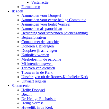
Vastenactie
Formulieren
Ik zoek
Aanmelden voor Doopsel
Aanmelden voor eerste heilige Communie
Aanmelden voor heilig Vormsel
Aanmelden als parochiaan
Bediening voor stervenden (Ziekenzalving)
Begraafplaatsen
Contact met de parochie
Doneren € Bijdragen
Doopbewijs aanvragen
Katholiek worden
Meehelpen in de parochie
Misintentie opgeven
Tarieven van diensten
Trouwen in de Kerk
Uitschrijven uit de Rooms-Katholieke Kerk
Uitvaart regelen
Sacramenten
Heilig Doopsel
Biecht
De Heilige Eucharistie
Heilig Vormsel
Huwelijk in de Kerk