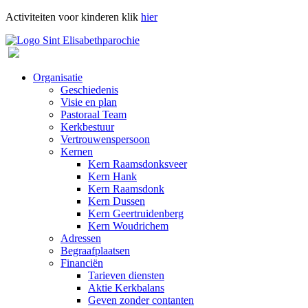
Activiteiten voor kinderen klik
hier
Organisatie
Geschiedenis
Visie en plan
Pastoraal Team
Kerkbestuur
Vertrouwenspersoon
Kernen
Kern Raamsdonksveer
Kern Hank
Kern Raamsdonk
Kern Dussen
Kern Geertruidenberg
Kern Woudrichem
Adressen
Begraafplaatsen
Financiën
Tarieven diensten
Aktie Kerkbalans
Geven zonder contanten