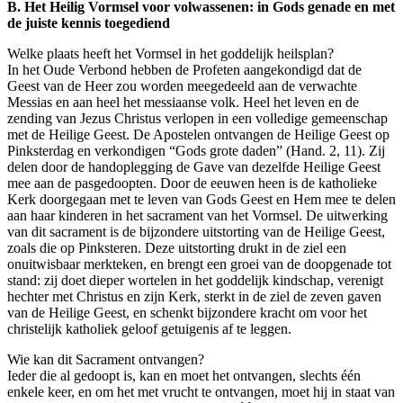
B. Het Heilig Vormsel voor volwassenen: in Gods genade en met
de juiste kennis toegediend
Welke plaats heeft het Vormsel in het goddelijk heilsplan?
In het Oude Verbond hebben de Profeten aangekondigd dat de
Geest van de Heer zou worden meegedeeld aan de verwachte
Messias en aan heel het messiaanse volk. Heel het leven en de
zending van Jezus Christus verlopen in een volledige gemeenschap
met de Heilige Geest. De Apostelen ontvangen de Heilige Geest op
Pinksterdag en verkondigen “Gods grote daden” (Hand. 2, 11). Zij
delen door de handoplegging de Gave van dezelfde Heilige Geest
mee aan de pasgedoopten. Door de eeuwen heen is de katholieke
Kerk doorgegaan met te leven van Gods Geest en Hem mee te delen
aan haar kinderen in het sacrament van het Vormsel. De uitwerking
van dit sacrament is de bijzondere uitstorting van de Heilige Geest,
zoals die op Pinksteren. Deze uitstorting drukt in de ziel een
onuitwisbaar merkteken, en brengt een groei van de doopgenade tot
stand: zij doet dieper wortelen in het goddelijk kindschap, verenigt
hechter met Christus en zijn Kerk, sterkt in de ziel de zeven gaven
van de Heilige Geest, en schenkt bijzondere kracht om voor het
christelijk katholiek geloof getuigenis af te leggen.
Wie kan dit Sacrament ontvangen?
Ieder die al gedoopt is, kan en moet het ontvangen, slechts één
enkele keer, en om het met vrucht te ontvangen, moet hij in staat van