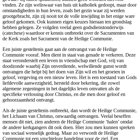
vinden. Ze zijn weliswaar van huis uit katholiek gedoopt, maar door
omstandigheden in hun leven, zoals het gezin waar zij werden
grootgebracht, zijn zij nooit tot de volle inwijding in het enige ware
geloof gekomen. Ook kunnen eigen keuzes hieraan ten grondslag
hebben gelegen. Ze volgden veelal geen godsdienstonderwijs
(catechese) waardoor er kennis ontbreekt over de Sacramenten van
de Kerk zoals het Sacrament van de Heilige Communie.
Een juiste gesteltenis gaat aan de ontvangst van de Heilige
Communie vooraf. Men dient in staat van genade te verkeren. Deze
staat veronderstelt een leven in vriendschap met God, vrij van
doodzonde waarbij Zijn onverdiende, welwillende gunst wordt
ontvangen die helpt bij het doen van Zijn wil en het groeien in
geloof, vergeving en een nieuw leven. Het is een toestand van Gods
liefdevolle aanwezigheid, hersteld door bekering, die zowel
algemene zegeningen in het dagelijks leven omvatten als de
specifieke verlossing door Christus, en die men door geloof en
gehoorzaamheid ontvangt.
Als de juiste gesteltenis ontbreekt, dan wordt de Heilige Communie,
het Lichaam van Christus, onwaardig ontvangen. Veelal beseffen
mensen dit niet, zien anderen de Heilige Communie ‘halen’ omdat
de andere kerkgangers dit ook doen. Hier zou men kunnen spreken
van sociaal wenselijk gedrag. Maar zo verwordt de Heilige
Communie tot een vruchteloze handeling voor de ziel. Een