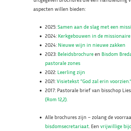
aspecten willen bieden:
2025:
Samen aan de slag met een miss
2024:
Kerkgebouwen in de missionaire
2024:
Nieuwe wijn in nieuwe zakken
2023:
Beleidsbrochure
en
Bisdom Breda
pastorale zones
2022:
Leerling zijn
2021:
Visietekst “God zal erin voorzien.
2017: Pastorale brief van bisschop Lie
(Rom 12,2).
Alle brochures zijn – zolang de voorra
bisdomsecretariaat
. Een
vrijwillige bi