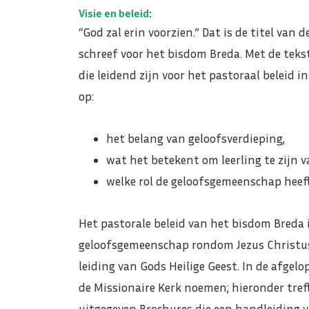
Visie en beleid
:
“God zal erin voorzien.” Dat is de titel van 
schreef voor het bisdom Breda. Met de tekst
die leidend zijn voor het pastoraal beleid i
op:
het belang van geloofsverdieping,
wat het betekent om leerling te zijn v
welke rol de geloofsgemeenschap heef
Het pastorale beleid van het bisdom Breda i
geloofsgemeenschap rondom Jezus Christus.
leiding van Gods Heilige Geest. In de afgel
de Missionaire Kerk noemen; hieronder treft 
uitgegeven Brochures die een handleiding v