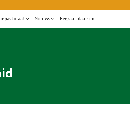
liepastoraat
Nieuws
Begraafplaatsen
eid