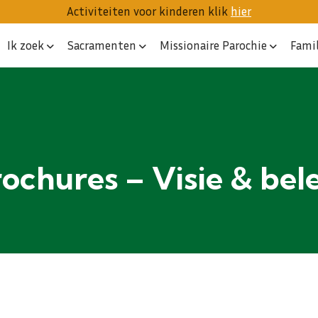
Activiteiten voor kinderen klik
hier
Ik zoek
Sacramenten
Missionaire Parochie
Fami
ochures – Visie & bel