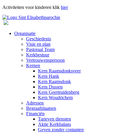
Activiteiten voor kinderen klik
hier
Organisatie
Geschiedenis
Visie en plan
Pastoraal Team
Kerkbestuur
Vertrouwenspersoon
Kernen
Kern Raamsdonksveer
Kern Hank
Kern Raamsdonk
Kern Dussen
Kern Geertruidenberg
Kern Woudrichem
Adressen
Begraafplaatsen
Financiën
Tarieven diensten
Aktie Kerkbalans
Geven zonder contanten