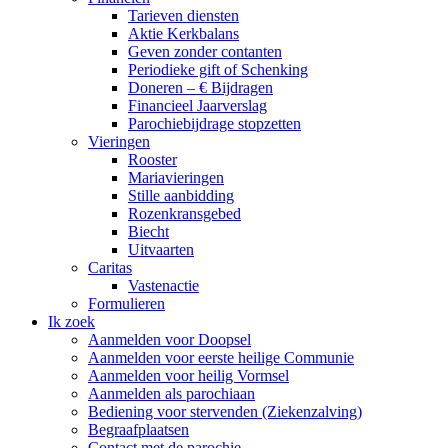
Tarieven diensten
Aktie Kerkbalans
Geven zonder contanten
Periodieke gift of Schenking
Doneren – € Bijdragen
Financieel Jaarverslag
Parochiebijdrage stopzetten
Vieringen
Rooster
Mariavieringen
Stille aanbidding
Rozenkransgebed
Biecht
Uitvaarten
Caritas
Vastenactie
Formulieren
Ik zoek
Aanmelden voor Doopsel
Aanmelden voor eerste heilige Communie
Aanmelden voor heilig Vormsel
Aanmelden als parochiaan
Bediening voor stervenden (Ziekenzalving)
Begraafplaatsen
Contact met de parochie