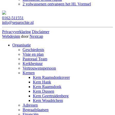
2 volwassenen ontvangen het Hl. Vormsel
0162-511551
info@separochie.nl
Privacyverklaring
Disclaimer
Webdesign
door
Nextcap
Organisatie
Geschiedenis
Visie en plan
Pastoraal Team
Kerkbestuur
Vertrouwenspersoon
Kernen
Kern Raamsdonksveer
Kern Hank
Kern Raamsdonk
Kern Dussen
Kern Geertruidenberg
Kern Woudrichem
Adressen
Begraafplaatsen
Financiën