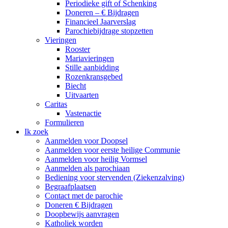
Periodieke gift of Schenking
Doneren – € Bijdragen
Financieel Jaarverslag
Parochiebijdrage stopzetten
Vieringen
Rooster
Mariavieringen
Stille aanbidding
Rozenkransgebed
Biecht
Uitvaarten
Caritas
Vastenactie
Formulieren
Ik zoek
Aanmelden voor Doopsel
Aanmelden voor eerste heilige Communie
Aanmelden voor heilig Vormsel
Aanmelden als parochiaan
Bediening voor stervenden (Ziekenzalving)
Begraafplaatsen
Contact met de parochie
Doneren € Bijdragen
Doopbewijs aanvragen
Katholiek worden