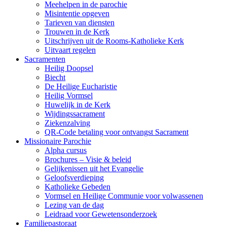
Meehelpen in de parochie
Misintentie opgeven
Tarieven van diensten
Trouwen in de Kerk
Uitschrijven uit de Rooms-Katholieke Kerk
Uitvaart regelen
Sacramenten
Heilig Doopsel
Biecht
De Heilige Eucharistie
Heilig Vormsel
Huwelijk in de Kerk
Wijdingssacrament
Ziekenzalving
QR-Code betaling voor ontvangst Sacrament
Missionaire Parochie
Alpha cursus
Brochures – Visie & beleid
Gelijkenissen uit het Evangelie
Geloofsverdieping
Katholieke Gebeden
Vormsel en Heilige Communie voor volwassenen
Lezing van de dag
Leidraad voor Gewetensonderzoek
Familiepastoraat