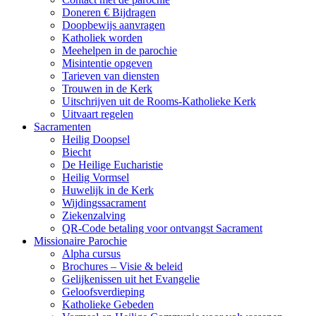
Doneren € Bijdragen
Doopbewijs aanvragen
Katholiek worden
Meehelpen in de parochie
Misintentie opgeven
Tarieven van diensten
Trouwen in de Kerk
Uitschrijven uit de Rooms-Katholieke Kerk
Uitvaart regelen
Sacramenten
Heilig Doopsel
Biecht
De Heilige Eucharistie
Heilig Vormsel
Huwelijk in de Kerk
Wijdingssacrament
Ziekenzalving
QR-Code betaling voor ontvangst Sacrament
Missionaire Parochie
Alpha cursus
Brochures – Visie & beleid
Gelijkenissen uit het Evangelie
Geloofsverdieping
Katholieke Gebeden