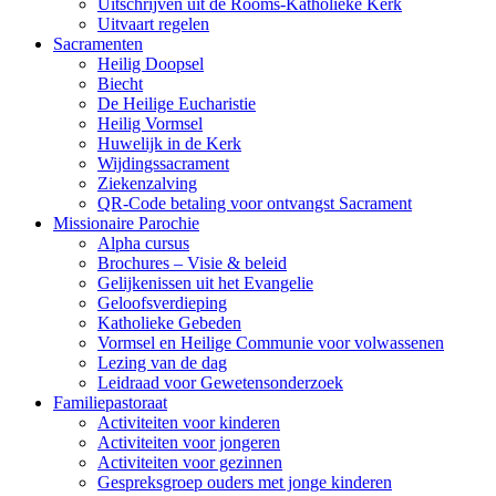
Uitschrijven uit de Rooms-Katholieke Kerk
Uitvaart regelen
Sacramenten
Heilig Doopsel
Biecht
De Heilige Eucharistie
Heilig Vormsel
Huwelijk in de Kerk
Wijdingssacrament
Ziekenzalving
QR-Code betaling voor ontvangst Sacrament
Missionaire Parochie
Alpha cursus
Brochures – Visie & beleid
Gelijkenissen uit het Evangelie
Geloofsverdieping
Katholieke Gebeden
Vormsel en Heilige Communie voor volwassenen
Lezing van de dag
Leidraad voor Gewetensonderzoek
Familiepastoraat
Activiteiten voor kinderen
Activiteiten voor jongeren
Activiteiten voor gezinnen
Gespreksgroep ouders met jonge kinderen