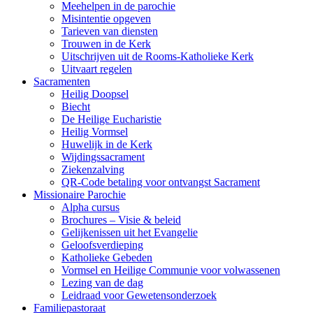
Meehelpen in de parochie
Misintentie opgeven
Tarieven van diensten
Trouwen in de Kerk
Uitschrijven uit de Rooms-Katholieke Kerk
Uitvaart regelen
Sacramenten
Heilig Doopsel
Biecht
De Heilige Eucharistie
Heilig Vormsel
Huwelijk in de Kerk
Wijdingssacrament
Ziekenzalving
QR-Code betaling voor ontvangst Sacrament
Missionaire Parochie
Alpha cursus
Brochures – Visie & beleid
Gelijkenissen uit het Evangelie
Geloofsverdieping
Katholieke Gebeden
Vormsel en Heilige Communie voor volwassenen
Lezing van de dag
Leidraad voor Gewetensonderzoek
Familiepastoraat