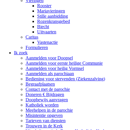
Vieringen
Rooster
Mariavieringen
Stille aanbidding
Rozenkransgebed
Biecht
Uitvaarten
Caritas
Vastenactie
Formulieren
Ik zoek
Aanmelden voor Doopsel
Aanmelden voor eerste heilige Communie
Aanmelden voor heilig Vormsel
Aanmelden als parochiaan
Bediening voor stervenden (Ziekenzalving)
Begraafplaatsen
Contact met de parochie
Doneren € Bijdragen
Doopbewijs aanvragen
Katholiek worden
Meehelpen in de parochie
Misintentie opgeven
Tarieven van diensten
Trouwen in de Kerk