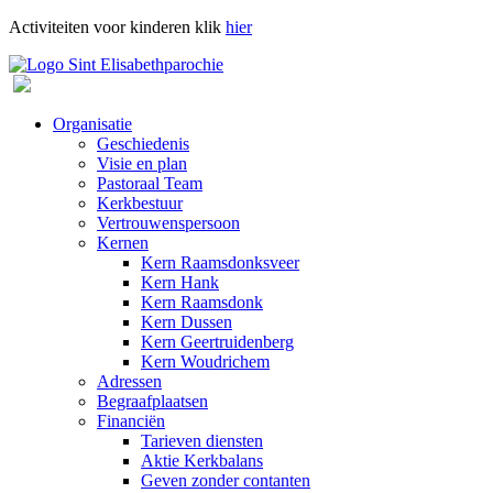
Activiteiten voor kinderen klik
hier
Organisatie
Geschiedenis
Visie en plan
Pastoraal Team
Kerkbestuur
Vertrouwenspersoon
Kernen
Kern Raamsdonksveer
Kern Hank
Kern Raamsdonk
Kern Dussen
Kern Geertruidenberg
Kern Woudrichem
Adressen
Begraafplaatsen
Financiën
Tarieven diensten
Aktie Kerkbalans
Geven zonder contanten