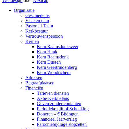
Webdesign
door
Nextcap
Organisatie
Geschiedenis
Visie en plan
Pastoraal Team
Kerkbestuur
Vertrouwenspersoon
Kernen
Kern Raamsdonksveer
Kern Hank
Kern Raamsdonk
Kern Dussen
Kern Geertruidenberg
Kern Woudrichem
Adressen
Begraafplaatsen
Financiën
Tarieven diensten
Aktie Kerkbalans
Geven zonder contanten
Periodieke gift of Schenking
Doneren – € Bijdragen
Financieel Jaarverslag
Parochiebijdrage stopzetten