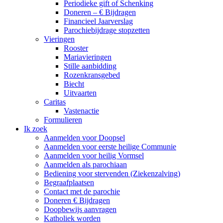
Periodieke gift of Schenking
Doneren – € Bijdragen
Financieel Jaarverslag
Parochiebijdrage stopzetten
Vieringen
Rooster
Mariavieringen
Stille aanbidding
Rozenkransgebed
Biecht
Uitvaarten
Caritas
Vastenactie
Formulieren
Ik zoek
Aanmelden voor Doopsel
Aanmelden voor eerste heilige Communie
Aanmelden voor heilig Vormsel
Aanmelden als parochiaan
Bediening voor stervenden (Ziekenzalving)
Begraafplaatsen
Contact met de parochie
Doneren € Bijdragen
Doopbewijs aanvragen
Katholiek worden