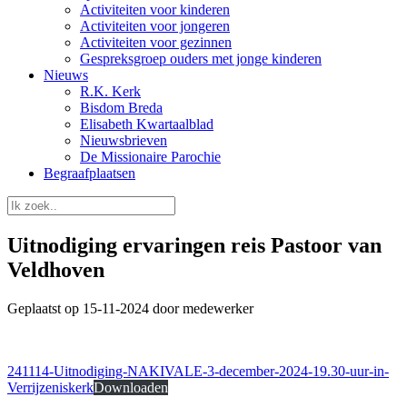
Activiteiten voor kinderen
Activiteiten voor jongeren
Activiteiten voor gezinnen
Gespreksgroep ouders met jonge kinderen
Nieuws
R.K. Kerk
Bisdom Breda
Elisabeth Kwartaalblad
Nieuwsbrieven
De Missionaire Parochie
Begraafplaatsen
Uitnodiging ervaringen reis Pastoor van
Veldhoven
Geplaatst op 15-11-2024 door medewerker
241114-Uitnodiging-NAKIVALE-3-december-2024-19.30-uur-in-
Verrijzeniskerk
Downloaden