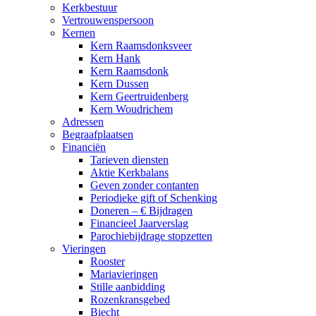
Kerkbestuur
Vertrouwenspersoon
Kernen
Kern Raamsdonksveer
Kern Hank
Kern Raamsdonk
Kern Dussen
Kern Geertruidenberg
Kern Woudrichem
Adressen
Begraafplaatsen
Financiën
Tarieven diensten
Aktie Kerkbalans
Geven zonder contanten
Periodieke gift of Schenking
Doneren – € Bijdragen
Financieel Jaarverslag
Parochiebijdrage stopzetten
Vieringen
Rooster
Mariavieringen
Stille aanbidding
Rozenkransgebed
Biecht