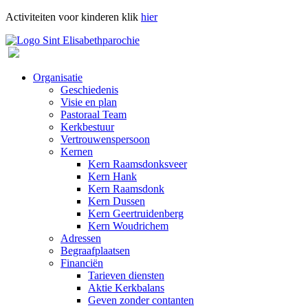
Activiteiten voor kinderen klik
hier
Organisatie
Geschiedenis
Visie en plan
Pastoraal Team
Kerkbestuur
Vertrouwenspersoon
Kernen
Kern Raamsdonksveer
Kern Hank
Kern Raamsdonk
Kern Dussen
Kern Geertruidenberg
Kern Woudrichem
Adressen
Begraafplaatsen
Financiën
Tarieven diensten
Aktie Kerkbalans
Geven zonder contanten