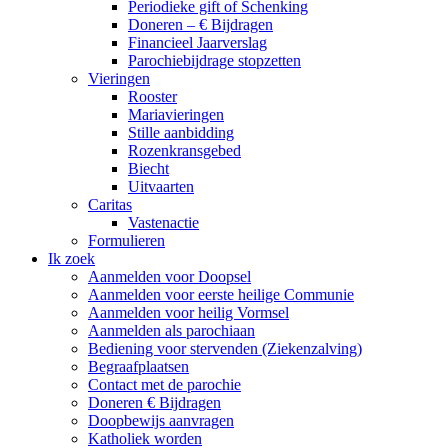
Periodieke gift of Schenking
Doneren – € Bijdragen
Financieel Jaarverslag
Parochiebijdrage stopzetten
Vieringen
Rooster
Mariavieringen
Stille aanbidding
Rozenkransgebed
Biecht
Uitvaarten
Caritas
Vastenactie
Formulieren
Ik zoek
Aanmelden voor Doopsel
Aanmelden voor eerste heilige Communie
Aanmelden voor heilig Vormsel
Aanmelden als parochiaan
Bediening voor stervenden (Ziekenzalving)
Begraafplaatsen
Contact met de parochie
Doneren € Bijdragen
Doopbewijs aanvragen
Katholiek worden