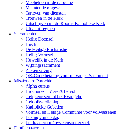
Meehelpen in de parochie
Misintentie opgeven
Tarieven van diensten
Trouwen in de Kerk
Uitschrijven uit de Rooms-Katholieke Kerk
Uitvaart regelen
Sacramenten
Heilig Doopsel
Biecht
De Heilige Eucharistie
Heilig Vormsel
Huwelijk in de Kerk
Wijdingssacrament
Ziekenzalving
QR-Code betaling voor ontvangst Sacrament
Missionaire Parochie
Alpha cursus
Brochures – Visie & beleid
Gelijkenissen uit het Evangelie
Geloofsverdieping
Katholieke Gebeden
Vormsel en Heilige Communie voor volwassenen
Lezing van de dag
Leidraad voor Gewetensonderzoek
Familiepastoraat