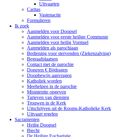
Uitvaarten
Caritas
Vastenactie
Formulieren
Ik zoek
Aanmelden voor Doopsel
Aanmelden voor eerste heilige Communie
Aanmelden voor heilig Vormsel
Aanmelden als parochiaan
Bediening voor stervenden (Ziekenzalving)
Begraafplaatsen
Contact met de parochie
Doneren € Bijdragen
Doopbewijs aanvragen
Katholiek worden
Meehelpen in de parochie
Misintentie opgeven
Tarieven van diensten
Trouwen in de Kerk
Uitschrijven uit de Rooms-Katholieke Kerk
Uitvaart regelen
Sacramenten
Heilig Doopsel
Biecht
De Heilige Eucharistie