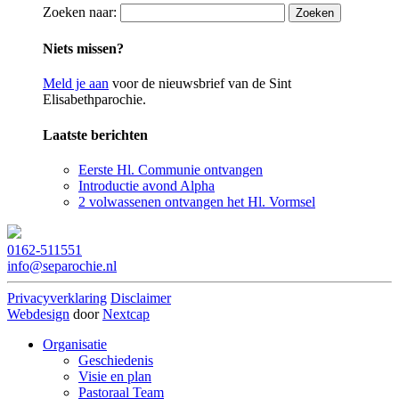
Zoeken naar:
Niets missen?
Meld je aan
voor de nieuwsbrief van de Sint
Elisabethparochie.
Laatste berichten
Eerste Hl. Communie ontvangen
Introductie avond Alpha
2 volwassenen ontvangen het Hl. Vormsel
0162-511551
info@separochie.nl
Privacyverklaring
Disclaimer
Webdesign
door
Nextcap
Organisatie
Geschiedenis
Visie en plan
Pastoraal Team