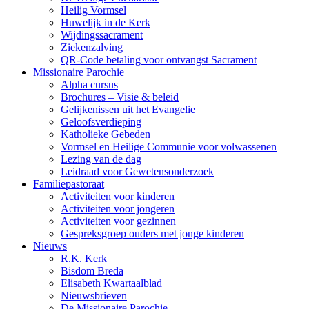
Heilig Vormsel
Huwelijk in de Kerk
Wijdingssacrament
Ziekenzalving
QR-Code betaling voor ontvangst Sacrament
Missionaire Parochie
Alpha cursus
Brochures – Visie & beleid
Gelijkenissen uit het Evangelie
Geloofsverdieping
Katholieke Gebeden
Vormsel en Heilige Communie voor volwassenen
Lezing van de dag
Leidraad voor Gewetensonderzoek
Familiepastoraat
Activiteiten voor kinderen
Activiteiten voor jongeren
Activiteiten voor gezinnen
Gespreksgroep ouders met jonge kinderen
Nieuws
R.K. Kerk
Bisdom Breda
Elisabeth Kwartaalblad
Nieuwsbrieven
De Missionaire Parochie