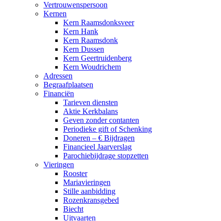
Vertrouwenspersoon
Kernen
Kern Raamsdonksveer
Kern Hank
Kern Raamsdonk
Kern Dussen
Kern Geertruidenberg
Kern Woudrichem
Adressen
Begraafplaatsen
Financiën
Tarieven diensten
Aktie Kerkbalans
Geven zonder contanten
Periodieke gift of Schenking
Doneren – € Bijdragen
Financieel Jaarverslag
Parochiebijdrage stopzetten
Vieringen
Rooster
Mariavieringen
Stille aanbidding
Rozenkransgebed
Biecht
Uitvaarten