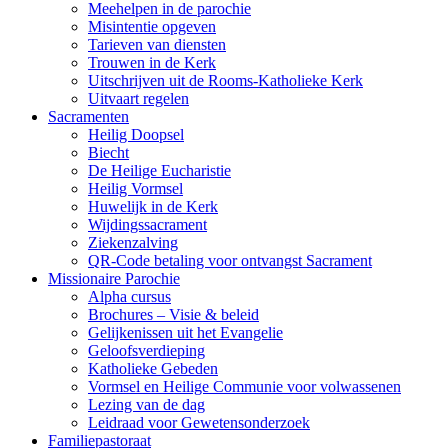
Meehelpen in de parochie
Misintentie opgeven
Tarieven van diensten
Trouwen in de Kerk
Uitschrijven uit de Rooms-Katholieke Kerk
Uitvaart regelen
Sacramenten
Heilig Doopsel
Biecht
De Heilige Eucharistie
Heilig Vormsel
Huwelijk in de Kerk
Wijdingssacrament
Ziekenzalving
QR-Code betaling voor ontvangst Sacrament
Missionaire Parochie
Alpha cursus
Brochures – Visie & beleid
Gelijkenissen uit het Evangelie
Geloofsverdieping
Katholieke Gebeden
Vormsel en Heilige Communie voor volwassenen
Lezing van de dag
Leidraad voor Gewetensonderzoek
Familiepastoraat