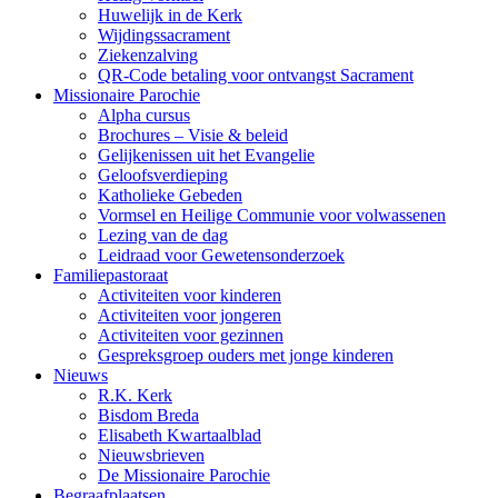
Huwelijk in de Kerk
Wijdingssacrament
Ziekenzalving
QR-Code betaling voor ontvangst Sacrament
Missionaire Parochie
Alpha cursus
Brochures – Visie & beleid
Gelijkenissen uit het Evangelie
Geloofsverdieping
Katholieke Gebeden
Vormsel en Heilige Communie voor volwassenen
Lezing van de dag
Leidraad voor Gewetensonderzoek
Familiepastoraat
Activiteiten voor kinderen
Activiteiten voor jongeren
Activiteiten voor gezinnen
Gespreksgroep ouders met jonge kinderen
Nieuws
R.K. Kerk
Bisdom Breda
Elisabeth Kwartaalblad
Nieuwsbrieven
De Missionaire Parochie
Begraafplaatsen