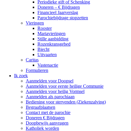
Periodieke gift of Schenking
Doneren – € Bijdragen
Financieel Jaarverslag
Parochiebijdrage stopzetten
Vieringen
Rooster
Mariavieringen
Stille aanbidding
Rozenkransgebed
Biecht
Uitvaarten
Caritas
Vastenactie
Formulieren
Ik zoek
Aanmelden voor Doopsel
Aanmelden voor eerste heilige Communie
Aanmelden voor heilig Vormsel
Aanmelden als parochiaan
Bediening voor stervenden (Ziekenzalving)
Begraafplaatsen
Contact met de parochie
Doneren € Bijdragen
Doopbewijs aanvragen
Katholiek worden