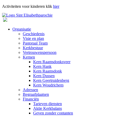
Activiteiten voor kinderen klik
hier
Organisatie
Geschiedenis
Visie en plan
Pastoraal Team
Kerkbestuur
Vertrouwenspersoon
Kernen
Kern Raamsdonksveer
Kern Hank
Kern Raamsdonk
Kern Dussen
Kern Geertruidenberg
Kern Woudrichem
Adressen
Begraafplaatsen
Financiën
Tarieven diensten
Aktie Kerkbalans
Geven zonder contanten