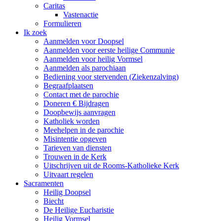
Caritas
Vastenactie
Formulieren
Ik zoek
Aanmelden voor Doopsel
Aanmelden voor eerste heilige Communie
Aanmelden voor heilig Vormsel
Aanmelden als parochiaan
Bediening voor stervenden (Ziekenzalving)
Begraafplaatsen
Contact met de parochie
Doneren € Bijdragen
Doopbewijs aanvragen
Katholiek worden
Meehelpen in de parochie
Misintentie opgeven
Tarieven van diensten
Trouwen in de Kerk
Uitschrijven uit de Rooms-Katholieke Kerk
Uitvaart regelen
Sacramenten
Heilig Doopsel
Biecht
De Heilige Eucharistie
Heilig Vormsel