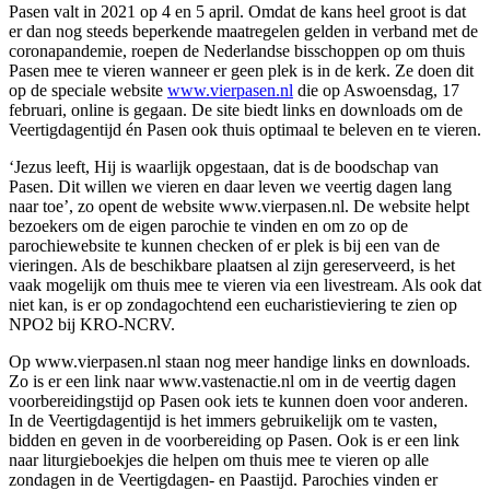
Pasen valt in 2021 op 4 en 5 april. Omdat de kans heel groot is dat
er dan nog steeds beperkende maatregelen gelden in verband met de
coronapandemie, roepen de Nederlandse bisschoppen op om thuis
Pasen mee te vieren wanneer er geen plek is in de kerk. Ze doen dit
op de speciale website
www.vierpasen.nl
die op Aswoensdag, 17
februari, online is gegaan. De site biedt links en downloads om de
Veertigdagentijd én Pasen ook thuis optimaal te beleven en te vieren.
‘Jezus leeft, Hij is waarlijk opgestaan, dat is de boodschap van
Pasen. Dit willen we vieren en daar leven we veertig dagen lang
naar toe’, zo opent de website www.vierpasen.nl. De website helpt
bezoekers om de eigen parochie te vinden en om zo op de
parochiewebsite te kunnen checken of er plek is bij een van de
vieringen. Als de beschikbare plaatsen al zijn gereserveerd, is het
vaak mogelijk om thuis mee te vieren via een livestream. Als ook dat
niet kan, is er op zondagochtend een eucharistieviering te zien op
NPO2 bij KRO-NCRV.
Op www.vierpasen.nl staan nog meer handige links en downloads.
Zo is er een link naar www.vastenactie.nl om in de veertig dagen
voorbereidingstijd op Pasen ook iets te kunnen doen voor anderen.
In de Veertigdagentijd is het immers gebruikelijk om te vasten,
bidden en geven in de voorbereiding op Pasen. Ook is er een link
naar liturgieboekjes die helpen om thuis mee te vieren op alle
zondagen in de Veertigdagen- en Paastijd. Parochies vinden er