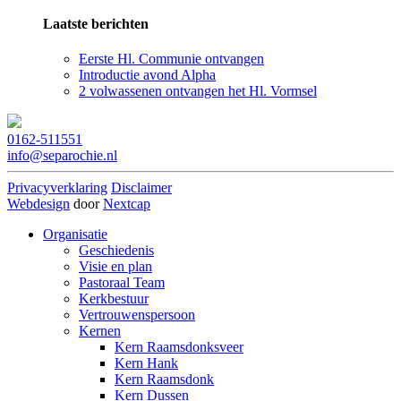
Laatste berichten
Eerste Hl. Communie ontvangen
Introductie avond Alpha
2 volwassenen ontvangen het Hl. Vormsel
0162-511551
info@separochie.nl
Privacyverklaring
Disclaimer
Webdesign
door
Nextcap
Organisatie
Geschiedenis
Visie en plan
Pastoraal Team
Kerkbestuur
Vertrouwenspersoon
Kernen
Kern Raamsdonksveer
Kern Hank
Kern Raamsdonk
Kern Dussen