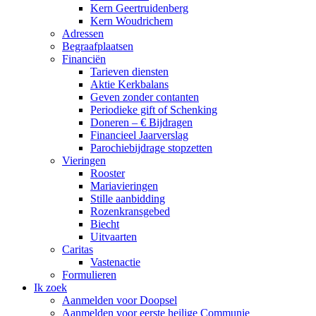
Kern Geertruidenberg
Kern Woudrichem
Adressen
Begraafplaatsen
Financiën
Tarieven diensten
Aktie Kerkbalans
Geven zonder contanten
Periodieke gift of Schenking
Doneren – € Bijdragen
Financieel Jaarverslag
Parochiebijdrage stopzetten
Vieringen
Rooster
Mariavieringen
Stille aanbidding
Rozenkransgebed
Biecht
Uitvaarten
Caritas
Vastenactie
Formulieren
Ik zoek
Aanmelden voor Doopsel
Aanmelden voor eerste heilige Communie