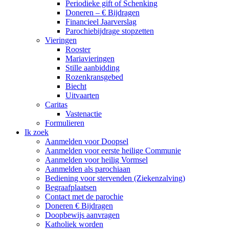
Periodieke gift of Schenking
Doneren – € Bijdragen
Financieel Jaarverslag
Parochiebijdrage stopzetten
Vieringen
Rooster
Mariavieringen
Stille aanbidding
Rozenkransgebed
Biecht
Uitvaarten
Caritas
Vastenactie
Formulieren
Ik zoek
Aanmelden voor Doopsel
Aanmelden voor eerste heilige Communie
Aanmelden voor heilig Vormsel
Aanmelden als parochiaan
Bediening voor stervenden (Ziekenzalving)
Begraafplaatsen
Contact met de parochie
Doneren € Bijdragen
Doopbewijs aanvragen
Katholiek worden