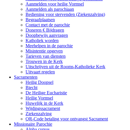
Aanmelden voor heilig Vormsel
Aanmelden als parochiaan
Bediening voor stervenden (Ziekenzalving)
Begraafplaatsen
Contact met de parochie
Doneren € Bijdragen
Doopbewijs aanvragen
Katholiek worden
Meehelpen in de parochie
Misintentie opgeven
Tarieven van diensten
Trouwen in de Kerk
Uitschrijven uit de Rooms-Katholieke Kerk
Uitvaart regelen
Sacramenten
Heilig Doopsel
Biecht
De Heilige Eucharistie
Heilig Vormsel
Huwelijk in de Kerk
Wijdingssacrament
Ziekenzalving
QR-Code betaling voor ontvangst Sacrament
Missionaire Parochie
Alpha cursus