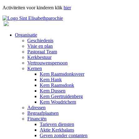
Activiteiten voor kinderen klik
hier
Organisatie
Geschiedenis
Visie en plan
Pastoraal Team
Kerkbestuur
Vertrouwenspersoon
Kernen
Kern Raamsdonksveer
Kern Hank
Kern Raamsdonk
Kern Dussen
Kern Geertruidenberg
Kern Woudrichem
Adressen
Begraafplaatsen
Financiën
Tarieven diensten
Aktie Kerkbalans
Geven zonder contanten