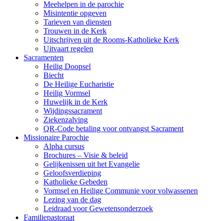
Meehelpen in de parochie
Misintentie opgeven
Tarieven van diensten
Trouwen in de Kerk
Uitschrijven uit de Rooms-Katholieke Kerk
Uitvaart regelen
Sacramenten
Heilig Doopsel
Biecht
De Heilige Eucharistie
Heilig Vormsel
Huwelijk in de Kerk
Wijdingssacrament
Ziekenzalving
QR-Code betaling voor ontvangst Sacrament
Missionaire Parochie
Alpha cursus
Brochures – Visie & beleid
Gelijkenissen uit het Evangelie
Geloofsverdieping
Katholieke Gebeden
Vormsel en Heilige Communie voor volwassenen
Lezing van de dag
Leidraad voor Gewetensonderzoek
Familiepastoraat