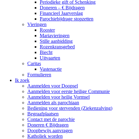
Periodieke gift of Schenking
Doneren – € Bijdragen
Financieel Jaarverslag
Parochiebijdrage stopzetten
Vieringen
Rooster
Mariavieringen
Stille aanbidding
Rozenkransgebed
Biecht
Uitvaarten
Caritas
Vastenactie
Formulieren
Ik zoek
Aanmelden voor Doopsel
Aanmelden voor eerste heilige Communie
Aanmelden voor heilig Vormsel
Aanmelden als parochiaan
Bediening voor stervenden (Ziekenzalving)
Begraafplaatsen
Contact met de parochie
Doneren € Bijdragen
Doopbewijs aanvragen
Katholiek worden