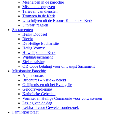
Meehelpen in de parochie
Misintentie opgeven
Tarieven van diensten
Trouwen in de Kerk
Uitschrijven uit de Rooms-Katholieke Kerk
Uitvaart regelen
Sacramenten
Heilig Doopsel
Biecht
De Heilige Eucharistie
Heilig Vormsel
Huwelijk in de Kerk
Wijdingssacrament
Ziekenzalving
QR-Code betaling voor ontvangst Sacrament
Missionaire Parochie
Alpha cursus
Brochures – Visie & beleid
Gelijkenissen uit het Evangelie
Geloofsverdieping
Katholieke Gebeden
Vormsel en Heilige Communie voor volwassenen
Lezing van de dag
Leidraad voor Gewetensonderzoek
Familiepastoraat