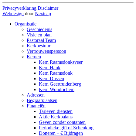
Privacyverklaring
Disclaimer
Webdesign
door
Nextcap
Organisatie
Geschiedenis
Visie en plan
Pastoraal Team
Kerkbestuur
Vertrouwenspersoon
Kernen
Kern Raamsdonksveer
Kern Hank
Kern Raamsdonk
Kern Dussen
Kern Geertruidenberg
Kern Woudrichem
Adressen
Begraafplaatsen
Financiën
Tarieven diensten
Aktie Kerkbalans
Geven zonder contanten
Periodieke gift of Schenking
Doneren – € Bijdragen