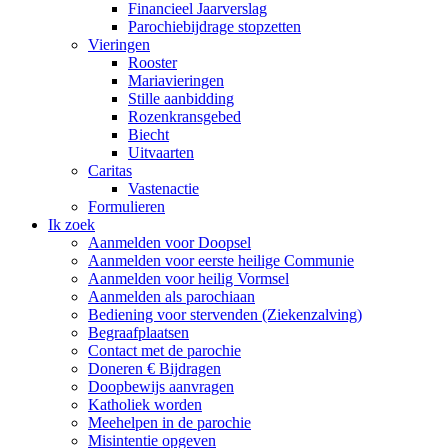
Financieel Jaarverslag
Parochiebijdrage stopzetten
Vieringen
Rooster
Mariavieringen
Stille aanbidding
Rozenkransgebed
Biecht
Uitvaarten
Caritas
Vastenactie
Formulieren
Ik zoek
Aanmelden voor Doopsel
Aanmelden voor eerste heilige Communie
Aanmelden voor heilig Vormsel
Aanmelden als parochiaan
Bediening voor stervenden (Ziekenzalving)
Begraafplaatsen
Contact met de parochie
Doneren € Bijdragen
Doopbewijs aanvragen
Katholiek worden
Meehelpen in de parochie
Misintentie opgeven