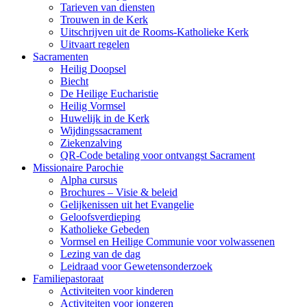
Tarieven van diensten
Trouwen in de Kerk
Uitschrijven uit de Rooms-Katholieke Kerk
Uitvaart regelen
Sacramenten
Heilig Doopsel
Biecht
De Heilige Eucharistie
Heilig Vormsel
Huwelijk in de Kerk
Wijdingssacrament
Ziekenzalving
QR-Code betaling voor ontvangst Sacrament
Missionaire Parochie
Alpha cursus
Brochures – Visie & beleid
Gelijkenissen uit het Evangelie
Geloofsverdieping
Katholieke Gebeden
Vormsel en Heilige Communie voor volwassenen
Lezing van de dag
Leidraad voor Gewetensonderzoek
Familiepastoraat
Activiteiten voor kinderen
Activiteiten voor jongeren