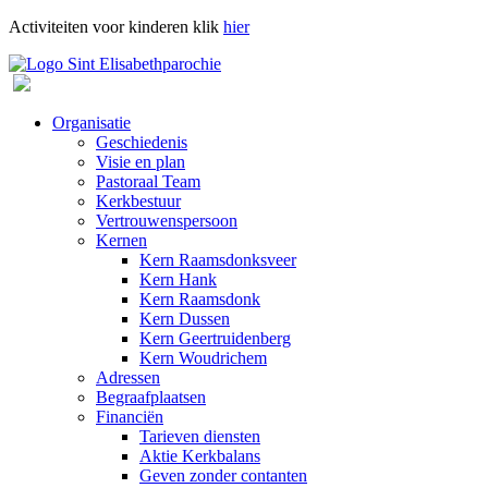
Activiteiten voor kinderen klik
hier
Organisatie
Geschiedenis
Visie en plan
Pastoraal Team
Kerkbestuur
Vertrouwenspersoon
Kernen
Kern Raamsdonksveer
Kern Hank
Kern Raamsdonk
Kern Dussen
Kern Geertruidenberg
Kern Woudrichem
Adressen
Begraafplaatsen
Financiën
Tarieven diensten
Aktie Kerkbalans
Geven zonder contanten