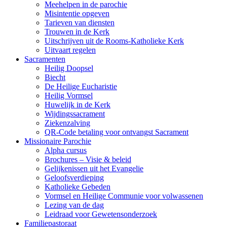
Meehelpen in de parochie
Misintentie opgeven
Tarieven van diensten
Trouwen in de Kerk
Uitschrijven uit de Rooms-Katholieke Kerk
Uitvaart regelen
Sacramenten
Heilig Doopsel
Biecht
De Heilige Eucharistie
Heilig Vormsel
Huwelijk in de Kerk
Wijdingssacrament
Ziekenzalving
QR-Code betaling voor ontvangst Sacrament
Missionaire Parochie
Alpha cursus
Brochures – Visie & beleid
Gelijkenissen uit het Evangelie
Geloofsverdieping
Katholieke Gebeden
Vormsel en Heilige Communie voor volwassenen
Lezing van de dag
Leidraad voor Gewetensonderzoek
Familiepastoraat