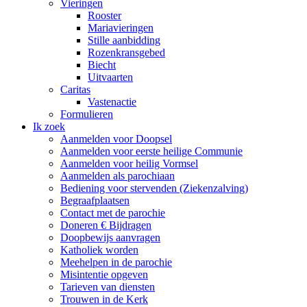
Vieringen
Rooster
Mariavieringen
Stille aanbidding
Rozenkransgebed
Biecht
Uitvaarten
Caritas
Vastenactie
Formulieren
Ik zoek
Aanmelden voor Doopsel
Aanmelden voor eerste heilige Communie
Aanmelden voor heilig Vormsel
Aanmelden als parochiaan
Bediening voor stervenden (Ziekenzalving)
Begraafplaatsen
Contact met de parochie
Doneren € Bijdragen
Doopbewijs aanvragen
Katholiek worden
Meehelpen in de parochie
Misintentie opgeven
Tarieven van diensten
Trouwen in de Kerk