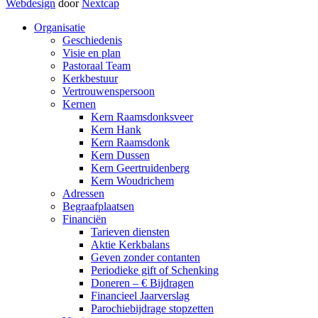
Webdesign
door
Nextcap
Organisatie
Geschiedenis
Visie en plan
Pastoraal Team
Kerkbestuur
Vertrouwenspersoon
Kernen
Kern Raamsdonksveer
Kern Hank
Kern Raamsdonk
Kern Dussen
Kern Geertruidenberg
Kern Woudrichem
Adressen
Begraafplaatsen
Financiën
Tarieven diensten
Aktie Kerkbalans
Geven zonder contanten
Periodieke gift of Schenking
Doneren – € Bijdragen
Financieel Jaarverslag
Parochiebijdrage stopzetten