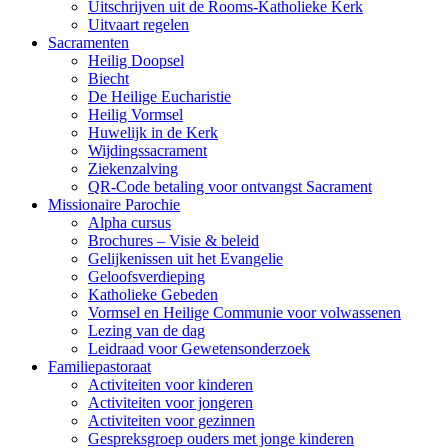
Uitschrijven uit de Rooms-Katholieke Kerk
Uitvaart regelen
Sacramenten
Heilig Doopsel
Biecht
De Heilige Eucharistie
Heilig Vormsel
Huwelijk in de Kerk
Wijdingssacrament
Ziekenzalving
QR-Code betaling voor ontvangst Sacrament
Missionaire Parochie
Alpha cursus
Brochures – Visie & beleid
Gelijkenissen uit het Evangelie
Geloofsverdieping
Katholieke Gebeden
Vormsel en Heilige Communie voor volwassenen
Lezing van de dag
Leidraad voor Gewetensonderzoek
Familiepastoraat
Activiteiten voor kinderen
Activiteiten voor jongeren
Activiteiten voor gezinnen
Gespreksgroep ouders met jonge kinderen