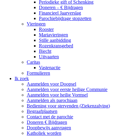
Periodieke gift of Schenking
Doneren – € Bijdragen
Financieel Jaarverslag
Parochiebijdrage stopzetten
Vieringen
Rooster
Mariavieringen
Stille aanbidding
Rozenkransgebed
Biecht
Uitvaarten
Caritas
Vastenactie
Formulieren
Ik zoek
Aanmelden voor Doopsel
Aanmelden voor eerste heilige Communie
Aanmelden voor heilig Vormsel
Aanmelden als parochiaan
Bediening voor stervenden (Ziekenzalving)
Begraafplaatsen
Contact met de parochie
Doneren € Bijdragen
Doopbewijs aanvragen
Katholiek worden