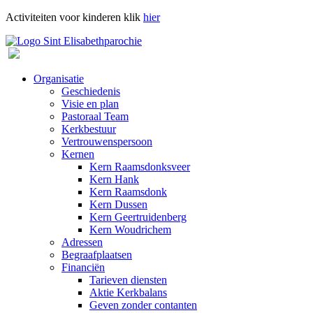
Activiteiten voor kinderen klik
hier
Organisatie
Geschiedenis
Visie en plan
Pastoraal Team
Kerkbestuur
Vertrouwenspersoon
Kernen
Kern Raamsdonksveer
Kern Hank
Kern Raamsdonk
Kern Dussen
Kern Geertruidenberg
Kern Woudrichem
Adressen
Begraafplaatsen
Financiën
Tarieven diensten
Aktie Kerkbalans
Geven zonder contanten