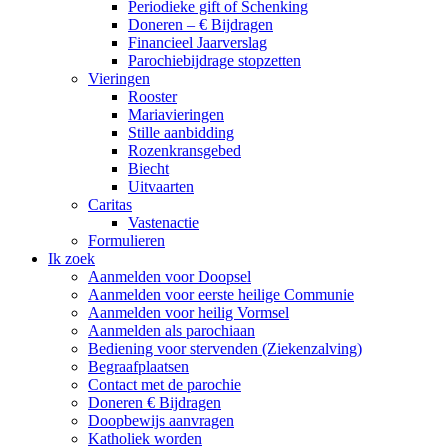
Periodieke gift of Schenking
Doneren – € Bijdragen
Financieel Jaarverslag
Parochiebijdrage stopzetten
Vieringen
Rooster
Mariavieringen
Stille aanbidding
Rozenkransgebed
Biecht
Uitvaarten
Caritas
Vastenactie
Formulieren
Ik zoek
Aanmelden voor Doopsel
Aanmelden voor eerste heilige Communie
Aanmelden voor heilig Vormsel
Aanmelden als parochiaan
Bediening voor stervenden (Ziekenzalving)
Begraafplaatsen
Contact met de parochie
Doneren € Bijdragen
Doopbewijs aanvragen
Katholiek worden