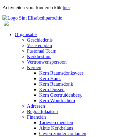
Activiteiten voor kinderen klik
hier
Organisatie
Geschiedenis
Visie en plan
Pastoraal Team
Kerkbestuur
Vertrouwenspersoon
Kernen
Kern Raamsdonksveer
Kern Hank
Kern Raamsdonk
Kern Dussen
Kern Geertruidenberg
Kern Woudrichem
Adressen
Begraafplaatsen
Financiën
Tarieven diensten
Aktie Kerkbalans
Geven zonder contanten