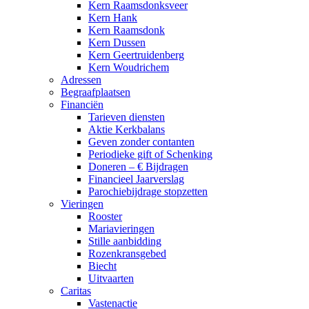
Kern Raamsdonksveer
Kern Hank
Kern Raamsdonk
Kern Dussen
Kern Geertruidenberg
Kern Woudrichem
Adressen
Begraafplaatsen
Financiën
Tarieven diensten
Aktie Kerkbalans
Geven zonder contanten
Periodieke gift of Schenking
Doneren – € Bijdragen
Financieel Jaarverslag
Parochiebijdrage stopzetten
Vieringen
Rooster
Mariavieringen
Stille aanbidding
Rozenkransgebed
Biecht
Uitvaarten
Caritas
Vastenactie