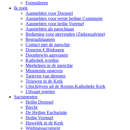
Formulieren
Ik zoek
Aanmelden voor Doopsel
Aanmelden voor eerste heilige Communie
Aanmelden voor heilig Vormsel
Aanmelden als parochiaan
Bediening voor stervenden (Ziekenzalving)
Begraafplaatsen
Contact met de parochie
Doneren € Bijdragen
Doopbewijs aanvragen
Katholiek worden
Meehelpen in de parochie
Misintentie opgeven
Tarieven van diensten
Trouwen in de Kerk
Uitschrijven uit de Rooms-Katholieke Kerk
Uitvaart regelen
Sacramenten
Heilig Doopsel
Biecht
De Heilige Eucharistie
Heilig Vormsel
Huwelijk in de Kerk
Wijdingssacrament