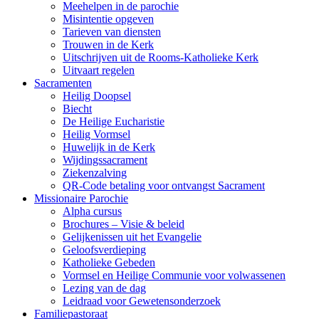
Meehelpen in de parochie
Misintentie opgeven
Tarieven van diensten
Trouwen in de Kerk
Uitschrijven uit de Rooms-Katholieke Kerk
Uitvaart regelen
Sacramenten
Heilig Doopsel
Biecht
De Heilige Eucharistie
Heilig Vormsel
Huwelijk in de Kerk
Wijdingssacrament
Ziekenzalving
QR-Code betaling voor ontvangst Sacrament
Missionaire Parochie
Alpha cursus
Brochures – Visie & beleid
Gelijkenissen uit het Evangelie
Geloofsverdieping
Katholieke Gebeden
Vormsel en Heilige Communie voor volwassenen
Lezing van de dag
Leidraad voor Gewetensonderzoek
Familiepastoraat