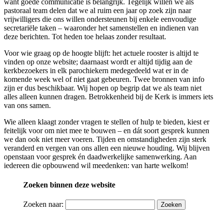
want goede communicatie is belangrijk. Tegelijk willen we als
pastoraal team delen dat we al ruim een jaar op zoek zijn naar
vrijwilligers die ons willen ondersteunen bij enkele eenvoudige
secretariële taken – waaronder het samenstellen en indienen van
deze berichten. Tot heden toe helaas zonder resultaat.
Voor wie graag op de hoogte blijft: het actuele rooster is altijd te
vinden op onze website; daarnaast wordt er altijd tijdig aan de
kerkbezoekers in elk parochiekern medegedeeld wat er in de
komende week wel of niet gaat gebeuren. Twee bronnen van info
zijn er dus beschikbaar. Wij hopen op begrip dat we als team niet
alles alleen kunnen dragen. Betrokkenheid bij de Kerk is immers iets
van ons samen.
Wie alleen klaagt zonder vragen te stellen of hulp te bieden, kiest er
feitelijk voor om niet mee te bouwen – en dát soort gesprek kunnen
we dan ook niet meer voeren. Tijden en omstandigheden zijn sterk
veranderd en vergen van ons allen een nieuwe houding. Wij blijven
openstaan voor gesprek én daadwerkelijke samenwerking. Aan
iedereen die opbouwend wil meedenken: van harte welkom!
Zoeken binnen deze website
Zoeken naar: