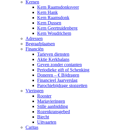
Kernen
Kern Raamsdonksveer
Kern Hank
Kern Raamsdonk
Kern Dussen
Kern Geertruidenberg
Kern Woudrichem
Adressen
Begraafplaatsen
Financiën
Tarieven diensten
Aktie Kerkbalans
Geven zonder contanten
Periodieke gift of Schenking
Doneren – € Bijdragen
Financieel Jaarverslag
Parochiebijdrage stopzetten
Vieringen
Rooster
Mariavieringen
Stille aanbidding
Rozenkransgebed
Biecht
Uitvaarten
Caritas