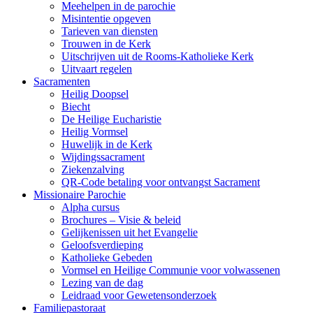
Meehelpen in de parochie
Misintentie opgeven
Tarieven van diensten
Trouwen in de Kerk
Uitschrijven uit de Rooms-Katholieke Kerk
Uitvaart regelen
Sacramenten
Heilig Doopsel
Biecht
De Heilige Eucharistie
Heilig Vormsel
Huwelijk in de Kerk
Wijdingssacrament
Ziekenzalving
QR-Code betaling voor ontvangst Sacrament
Missionaire Parochie
Alpha cursus
Brochures – Visie & beleid
Gelijkenissen uit het Evangelie
Geloofsverdieping
Katholieke Gebeden
Vormsel en Heilige Communie voor volwassenen
Lezing van de dag
Leidraad voor Gewetensonderzoek
Familiepastoraat