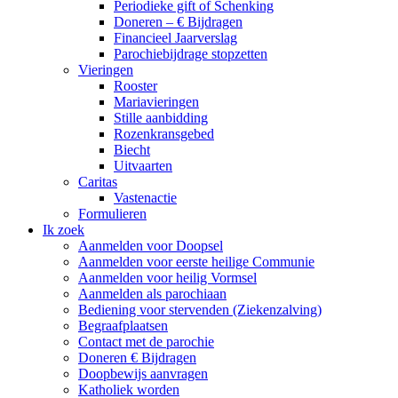
Periodieke gift of Schenking
Doneren – € Bijdragen
Financieel Jaarverslag
Parochiebijdrage stopzetten
Vieringen
Rooster
Mariavieringen
Stille aanbidding
Rozenkransgebed
Biecht
Uitvaarten
Caritas
Vastenactie
Formulieren
Ik zoek
Aanmelden voor Doopsel
Aanmelden voor eerste heilige Communie
Aanmelden voor heilig Vormsel
Aanmelden als parochiaan
Bediening voor stervenden (Ziekenzalving)
Begraafplaatsen
Contact met de parochie
Doneren € Bijdragen
Doopbewijs aanvragen
Katholiek worden