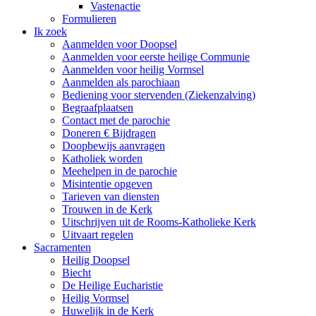
Vastenactie
Formulieren
Ik zoek
Aanmelden voor Doopsel
Aanmelden voor eerste heilige Communie
Aanmelden voor heilig Vormsel
Aanmelden als parochiaan
Bediening voor stervenden (Ziekenzalving)
Begraafplaatsen
Contact met de parochie
Doneren € Bijdragen
Doopbewijs aanvragen
Katholiek worden
Meehelpen in de parochie
Misintentie opgeven
Tarieven van diensten
Trouwen in de Kerk
Uitschrijven uit de Rooms-Katholieke Kerk
Uitvaart regelen
Sacramenten
Heilig Doopsel
Biecht
De Heilige Eucharistie
Heilig Vormsel
Huwelijk in de Kerk