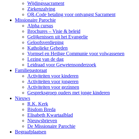
Wijdingssacrament
Ziekenzalving
QR-Code betaling voor ontvangst Sacrament
Missionaire Parochie
Alpha cursus
Brochures – Visie & beleid
Gelijkenissen uit het Evangelie
Geloofsverdieping
Katholieke Gebeden
Vormsel en Heilige Communie voor volwassenen
Lezing van de dag
Leidraad voor Gewetensonderzoek
Familiepastoraat
Activiteiten voor kinderen
Activiteiten voor jongeren
Activiteiten voor gezinnen
Gespreksgroep ouders met jonge kinderen
Nieuws
R.K. Kerk
Bisdom Breda
Elisabeth Kwartaalblad
Nieuwsbrieven
De Missionaire Parochie
Begraafplaatsen