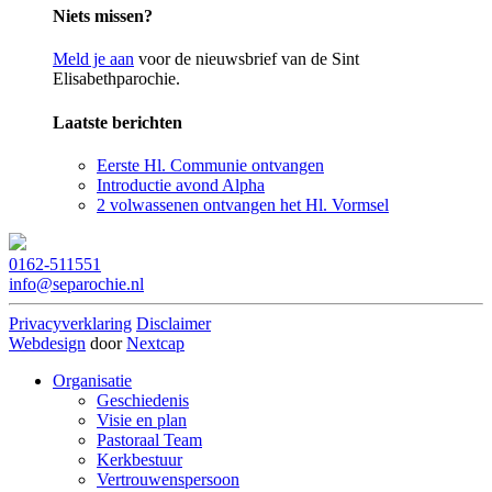
Niets missen?
Meld je aan
voor de nieuwsbrief van de Sint
Elisabethparochie.
Laatste berichten
Eerste Hl. Communie ontvangen
Introductie avond Alpha
2 volwassenen ontvangen het Hl. Vormsel
0162-511551
info@separochie.nl
Privacyverklaring
Disclaimer
Webdesign
door
Nextcap
Organisatie
Geschiedenis
Visie en plan
Pastoraal Team
Kerkbestuur
Vertrouwenspersoon