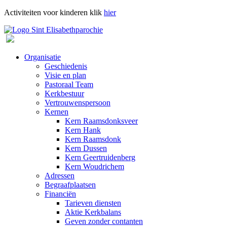
Activiteiten voor kinderen klik
hier
Organisatie
Geschiedenis
Visie en plan
Pastoraal Team
Kerkbestuur
Vertrouwenspersoon
Kernen
Kern Raamsdonksveer
Kern Hank
Kern Raamsdonk
Kern Dussen
Kern Geertruidenberg
Kern Woudrichem
Adressen
Begraafplaatsen
Financiën
Tarieven diensten
Aktie Kerkbalans
Geven zonder contanten