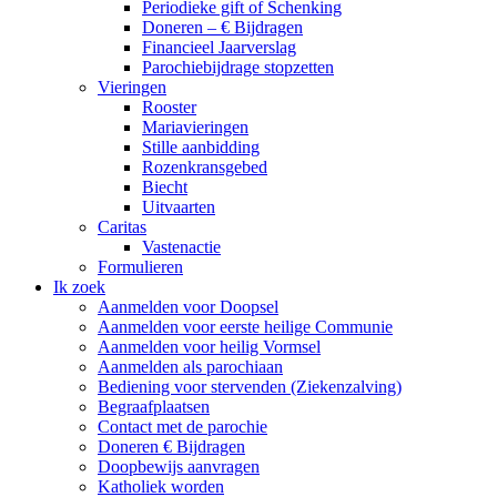
Periodieke gift of Schenking
Doneren – € Bijdragen
Financieel Jaarverslag
Parochiebijdrage stopzetten
Vieringen
Rooster
Mariavieringen
Stille aanbidding
Rozenkransgebed
Biecht
Uitvaarten
Caritas
Vastenactie
Formulieren
Ik zoek
Aanmelden voor Doopsel
Aanmelden voor eerste heilige Communie
Aanmelden voor heilig Vormsel
Aanmelden als parochiaan
Bediening voor stervenden (Ziekenzalving)
Begraafplaatsen
Contact met de parochie
Doneren € Bijdragen
Doopbewijs aanvragen
Katholiek worden