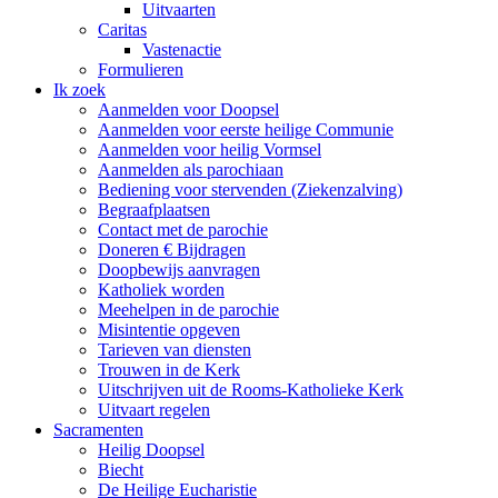
Uitvaarten
Caritas
Vastenactie
Formulieren
Ik zoek
Aanmelden voor Doopsel
Aanmelden voor eerste heilige Communie
Aanmelden voor heilig Vormsel
Aanmelden als parochiaan
Bediening voor stervenden (Ziekenzalving)
Begraafplaatsen
Contact met de parochie
Doneren € Bijdragen
Doopbewijs aanvragen
Katholiek worden
Meehelpen in de parochie
Misintentie opgeven
Tarieven van diensten
Trouwen in de Kerk
Uitschrijven uit de Rooms-Katholieke Kerk
Uitvaart regelen
Sacramenten
Heilig Doopsel
Biecht
De Heilige Eucharistie