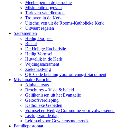
Meehelpen in de parochie
Misintentie opgeven
Tarieven van diensten
Trouwen in de Kerk
Uitschrijven uit de Rooms-Katholieke Kerk
Uitvaart regelen
Sacramenten
Heilig Doopsel
Biecht
De Heilige Eucharistie
Heilig Vormsel
Huwelijk in de Kerk
Wijdingssacrament
Ziekenzalving
QR-Code betaling voor ontvangst Sacrament
Missionaire Parochie
Alpha cursus
Brochures – Visie & beleid
Gelijkenissen uit het Evangelie
Geloofsverdieping
Katholieke Gebeden
Vormsel en Heilige Communie voor volwassenen
Lezing van de dag
Leidraad voor Gewetensonderzoek
Familiepastoraat