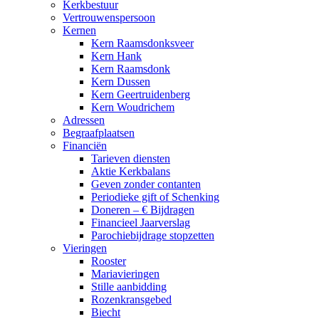
Kerkbestuur
Vertrouwenspersoon
Kernen
Kern Raamsdonksveer
Kern Hank
Kern Raamsdonk
Kern Dussen
Kern Geertruidenberg
Kern Woudrichem
Adressen
Begraafplaatsen
Financiën
Tarieven diensten
Aktie Kerkbalans
Geven zonder contanten
Periodieke gift of Schenking
Doneren – € Bijdragen
Financieel Jaarverslag
Parochiebijdrage stopzetten
Vieringen
Rooster
Mariavieringen
Stille aanbidding
Rozenkransgebed
Biecht