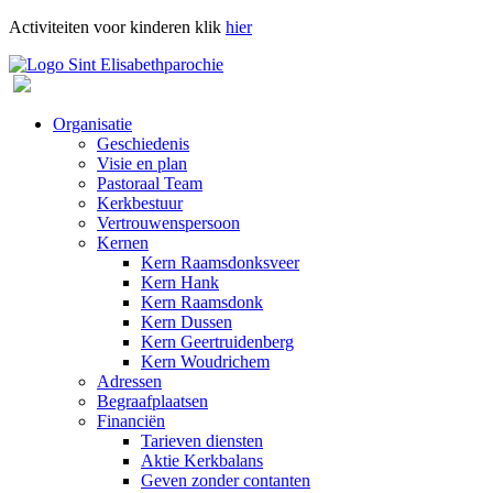
Activiteiten voor kinderen klik
hier
Organisatie
Geschiedenis
Visie en plan
Pastoraal Team
Kerkbestuur
Vertrouwenspersoon
Kernen
Kern Raamsdonksveer
Kern Hank
Kern Raamsdonk
Kern Dussen
Kern Geertruidenberg
Kern Woudrichem
Adressen
Begraafplaatsen
Financiën
Tarieven diensten
Aktie Kerkbalans
Geven zonder contanten