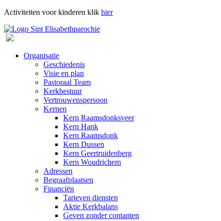
Activiteiten voor kinderen klik
hier
Organisatie
Geschiedenis
Visie en plan
Pastoraal Team
Kerkbestuur
Vertrouwenspersoon
Kernen
Kern Raamsdonksveer
Kern Hank
Kern Raamsdonk
Kern Dussen
Kern Geertruidenberg
Kern Woudrichem
Adressen
Begraafplaatsen
Financiën
Tarieven diensten
Aktie Kerkbalans
Geven zonder contanten