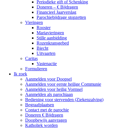
Periodieke gift of Schenking
Doneren – € Bijdragen
Financieel Jaarverslag
Parochiebijdrage stopzetten
Vieringen
Rooster
Mariavieringen
Stille aanbidding
Rozenkransgebed
Biecht
Uitvaarten
Caritas
Vastenactie
Formulieren
Ik zoek
Aanmelden voor Doopsel
Aanmelden voor eerste heilige Communie
Aanmelden voor heilig Vormsel
Aanmelden als parochiaan
Bediening voor stervenden (Ziekenzalving)
Begraafplaatsen
Contact met de parochie
Doneren € Bijdragen
Doopbewijs aanvragen
Katholiek worden