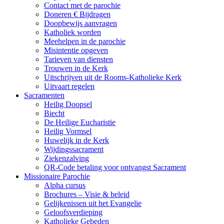
Contact met de parochie
Doneren € Bijdragen
Doopbewijs aanvragen
Katholiek worden
Meehelpen in de parochie
Misintentie opgeven
Tarieven van diensten
Trouwen in de Kerk
Uitschrijven uit de Rooms-Katholieke Kerk
Uitvaart regelen
Sacramenten
Heilig Doopsel
Biecht
De Heilige Eucharistie
Heilig Vormsel
Huwelijk in de Kerk
Wijdingssacrament
Ziekenzalving
QR-Code betaling voor ontvangst Sacrament
Missionaire Parochie
Alpha cursus
Brochures – Visie & beleid
Gelijkenissen uit het Evangelie
Geloofsverdieping
Katholieke Gebeden