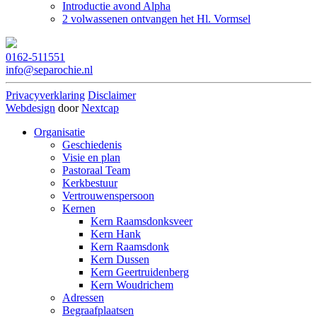
Introductie avond Alpha
2 volwassenen ontvangen het Hl. Vormsel
0162-511551
info@separochie.nl
Privacyverklaring
Disclaimer
Webdesign
door
Nextcap
Organisatie
Geschiedenis
Visie en plan
Pastoraal Team
Kerkbestuur
Vertrouwenspersoon
Kernen
Kern Raamsdonksveer
Kern Hank
Kern Raamsdonk
Kern Dussen
Kern Geertruidenberg
Kern Woudrichem
Adressen
Begraafplaatsen