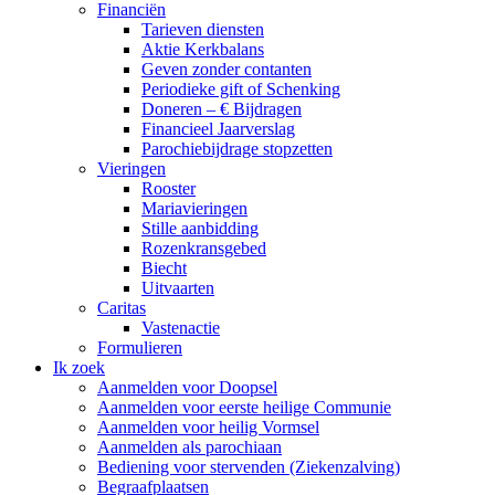
Financiën
Tarieven diensten
Aktie Kerkbalans
Geven zonder contanten
Periodieke gift of Schenking
Doneren – € Bijdragen
Financieel Jaarverslag
Parochiebijdrage stopzetten
Vieringen
Rooster
Mariavieringen
Stille aanbidding
Rozenkransgebed
Biecht
Uitvaarten
Caritas
Vastenactie
Formulieren
Ik zoek
Aanmelden voor Doopsel
Aanmelden voor eerste heilige Communie
Aanmelden voor heilig Vormsel
Aanmelden als parochiaan
Bediening voor stervenden (Ziekenzalving)
Begraafplaatsen