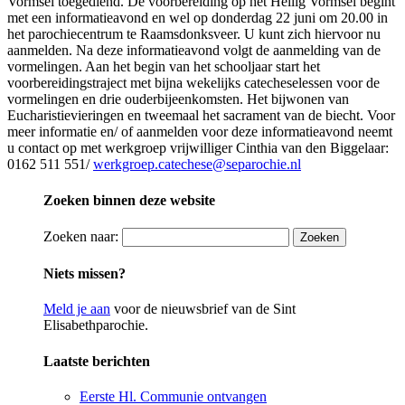
Vormsel toegediend. De voorbereiding op het Heilig Vormsel begint
met een informatieavond en wel op donderdag 22 juni om 20.00 in
het parochiecentrum te Raamsdonksveer. U kunt zich hiervoor nu
aanmelden. Na deze informatieavond volgt de aanmelding van de
vormelingen. Aan het begin van het schooljaar start het
voorbereidingstraject met bijna wekelijks catecheselessen voor de
vormelingen en drie ouderbijeenkomsten. Het bijwonen van
Eucharistievieringen en tweemaal het sacrament van de biecht. Voor
meer informatie en/ of aanmelden voor deze informatieavond neemt
u contact op met werkgroep vrijwilliger Cinthia van den Biggelaar:
0162 511 551/
werkgroep.catechese@separochie.nl
Zoeken binnen deze website
Zoeken naar:
Niets missen?
Meld je aan
voor de nieuwsbrief van de Sint
Elisabethparochie.
Laatste berichten
Eerste Hl. Communie ontvangen