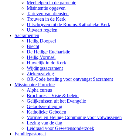
Meehelpen in de parochie
Misintentie opgeven
Tarieven van diensten
Trouwen in de Kerk
Uitschrijven uit de Rooms-Katholieke Kerk
Uitvaart regelen
Sacramenten
Heilig Doopsel
Biecht
De Heilige Eucharistie
Heilig Vormsel
Huwelijk in de Kerk
Wijdingssacrament
Ziekenzalving
QR-Code betaling voor ontvangst Sacrament
Missionaire Parochie
Alpha cursus
Brochures – Visie & beleid
Gelijkenissen uit het Evangelie
Geloofsverdieping
Katholieke Gebeden
Vormsel en Heilige Communie voor volwassenen
Lezing van de dag
Leidraad voor Gewetensonderzoek
Familiepastoraat