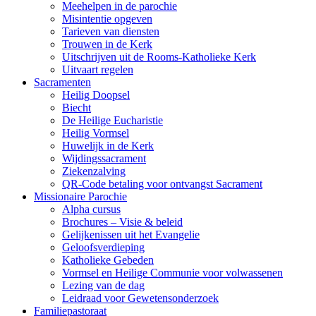
Meehelpen in de parochie
Misintentie opgeven
Tarieven van diensten
Trouwen in de Kerk
Uitschrijven uit de Rooms-Katholieke Kerk
Uitvaart regelen
Sacramenten
Heilig Doopsel
Biecht
De Heilige Eucharistie
Heilig Vormsel
Huwelijk in de Kerk
Wijdingssacrament
Ziekenzalving
QR-Code betaling voor ontvangst Sacrament
Missionaire Parochie
Alpha cursus
Brochures – Visie & beleid
Gelijkenissen uit het Evangelie
Geloofsverdieping
Katholieke Gebeden
Vormsel en Heilige Communie voor volwassenen
Lezing van de dag
Leidraad voor Gewetensonderzoek
Familiepastoraat