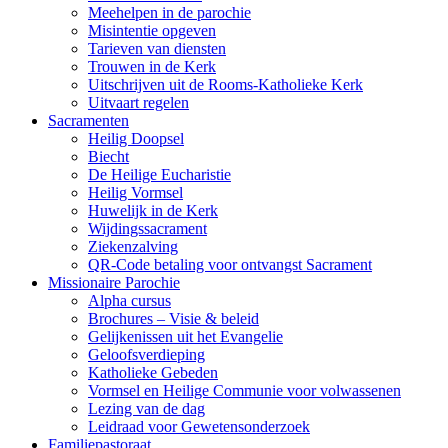
Meehelpen in de parochie
Misintentie opgeven
Tarieven van diensten
Trouwen in de Kerk
Uitschrijven uit de Rooms-Katholieke Kerk
Uitvaart regelen
Sacramenten
Heilig Doopsel
Biecht
De Heilige Eucharistie
Heilig Vormsel
Huwelijk in de Kerk
Wijdingssacrament
Ziekenzalving
QR-Code betaling voor ontvangst Sacrament
Missionaire Parochie
Alpha cursus
Brochures – Visie & beleid
Gelijkenissen uit het Evangelie
Geloofsverdieping
Katholieke Gebeden
Vormsel en Heilige Communie voor volwassenen
Lezing van de dag
Leidraad voor Gewetensonderzoek
Familiepastoraat