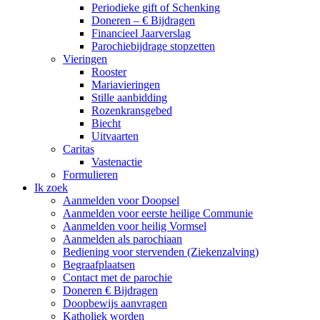
Periodieke gift of Schenking
Doneren – € Bijdragen
Financieel Jaarverslag
Parochiebijdrage stopzetten
Vieringen
Rooster
Mariavieringen
Stille aanbidding
Rozenkransgebed
Biecht
Uitvaarten
Caritas
Vastenactie
Formulieren
Ik zoek
Aanmelden voor Doopsel
Aanmelden voor eerste heilige Communie
Aanmelden voor heilig Vormsel
Aanmelden als parochiaan
Bediening voor stervenden (Ziekenzalving)
Begraafplaatsen
Contact met de parochie
Doneren € Bijdragen
Doopbewijs aanvragen
Katholiek worden