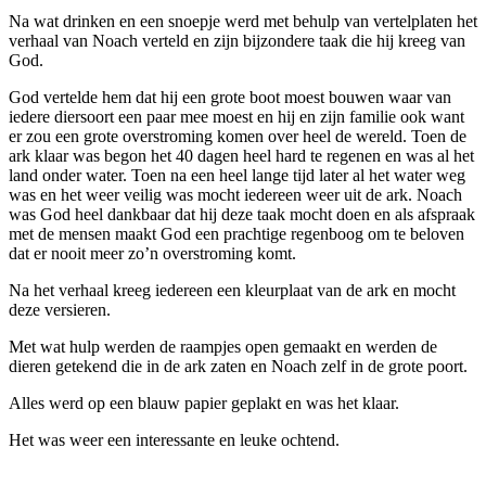
Na wat drinken en een snoepje werd met behulp van vertelplaten het
verhaal van Noach verteld en zijn bijzondere taak die hij kreeg van
God.
God vertelde hem dat hij een grote boot moest bouwen waar van
iedere diersoort een paar mee moest en hij en zijn familie ook want
er zou een grote overstroming komen over heel de wereld. Toen de
ark klaar was begon het 40 dagen heel hard te regenen en was al het
land onder water. Toen na een heel lange tijd later al het water weg
was en het weer veilig was mocht iedereen weer uit de ark. Noach
was God heel dankbaar dat hij deze taak mocht doen en als afspraak
met de mensen maakt God een prachtige regenboog om te beloven
dat er nooit meer zo’n overstroming komt.
Na het verhaal kreeg iedereen een kleurplaat van de ark en mocht
deze versieren.
Met wat hulp werden de raampjes open gemaakt en werden de
dieren getekend die in de ark zaten en Noach zelf in de grote poort.
Alles werd op een blauw papier geplakt en was het klaar.
Het was weer een interessante en leuke ochtend.