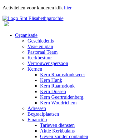
Activiteiten voor kinderen klik
hier
Organisatie
Geschiedenis
Visie en plan
Pastoraal Team
Kerkbestuur
Vertrouwenspersoon
Kernen
Kern Raamsdonksveer
Kern Hank
Kern Raamsdonk
Kern Dussen
Kern Geertruidenberg
Kern Woudrichem
Adressen
Begraafplaatsen
Financiën
Tarieven diensten
Aktie Kerkbalans
Geven zonder contanten