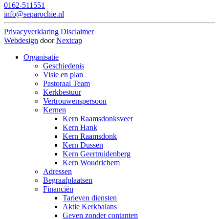
0162-511551
info@separochie.nl
Privacyverklaring
Disclaimer
Webdesign
door
Nextcap
Organisatie
Geschiedenis
Visie en plan
Pastoraal Team
Kerkbestuur
Vertrouwenspersoon
Kernen
Kern Raamsdonksveer
Kern Hank
Kern Raamsdonk
Kern Dussen
Kern Geertruidenberg
Kern Woudrichem
Adressen
Begraafplaatsen
Financiën
Tarieven diensten
Aktie Kerkbalans
Geven zonder contanten