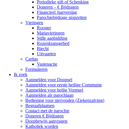
Periodieke gift of Schenking
Doneren – € Bijdragen
Financieel Jaarverslag
Parochiebijdrage stopzetten
Vieringen
Rooster
Mariavieringen
Stille aanbidding
Rozenkransgebed
Biecht
Uitvaarten
Caritas
Vastenactie
Formulieren
Ik zoek
Aanmelden voor Doopsel
Aanmelden voor eerste heilige Communie
Aanmelden voor heilig Vormsel
Aanmelden als parochiaan
Bediening voor stervenden (Ziekenzalving)
Begraafplaatsen
Contact met de parochie
Doneren € Bijdragen
Doopbewijs aanvragen
Katholiek worden