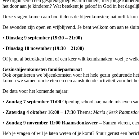
We organiseren een gespreksgroep waarin ouders, met jonge kinderen
het door aan je kinderen? Wat betekent je geloof in God in het dageli
Deze vragen komen aan bod tijdens de bijeenkomsten; natuurlijk kun
De avonden zijn open en vrijblijvend. Je bent welkom om aan te sluit
•
Dinsdag 9 september (19:30 – 21:00)
•
Dinsdag 18 november (19:30 – 21:00)
Of je nu al betrokken bent of een keer wilt kennismaken: voel je welk
Gezinsbijeenkomsten familiepastoraat
Ook organiseren we bijeenkomsten voor het hele gezin gedurende het 
komen we samen om te eten en een aansluitende activiteit voor het he
De data voor het komende najaar:
•
Zondag 7 september 11:00
Opening schooljaar, na de mis even sa
•
Zaterdag 4 oktober 16:00 – 17:30
Thema:
Maria ( kerk Raamsdon
•
Zondag 9 november 11:00 Raamsdonksveer
– Samen vieren, eten 
Heb je vragen of wil je laten weten of je komt? Stuur gerust een ber