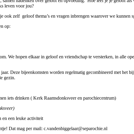
, samen nadenken over geloof en opvoeding. Hoe leef je je geloof als 
jks leven voor jou?
 je ook zelf geloof thema’s en vragen inbrengen waarover we kunnen s
en op:
om. We hopen elkaar in geloof en vriendschap te versterken, in alle ope
jaar. Deze bijeenkomsten worden regelmatig gecombineerd met het bijwo
le gezin.
men iets drinken ( Kerk Raamsdonksveer en parochiecentrum)
ksveer)
en een leuke activiteit
ichtje! Dat mag per mail: c.vandenbiggelaar@separochie.nl