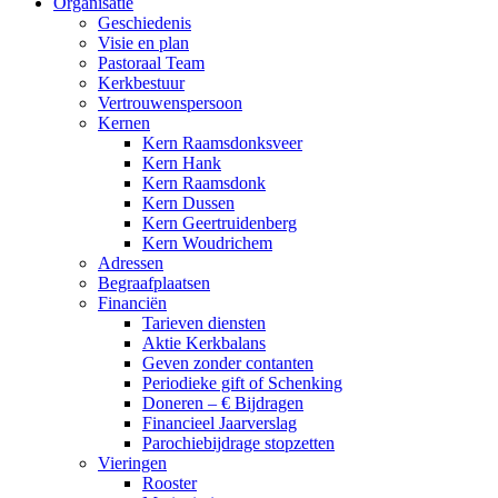
Organisatie
Geschiedenis
Visie en plan
Pastoraal Team
Kerkbestuur
Vertrouwenspersoon
Kernen
Kern Raamsdonksveer
Kern Hank
Kern Raamsdonk
Kern Dussen
Kern Geertruidenberg
Kern Woudrichem
Adressen
Begraafplaatsen
Financiën
Tarieven diensten
Aktie Kerkbalans
Geven zonder contanten
Periodieke gift of Schenking
Doneren – € Bijdragen
Financieel Jaarverslag
Parochiebijdrage stopzetten
Vieringen
Rooster