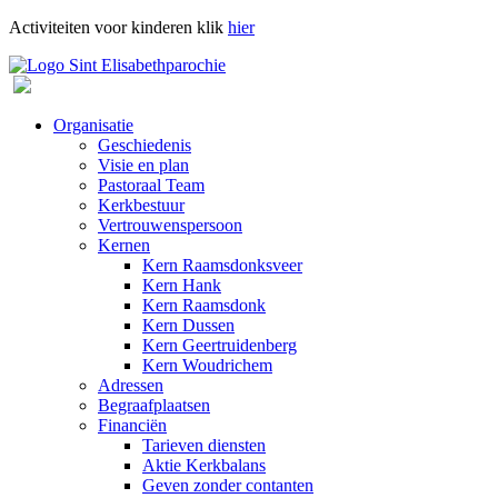
Activiteiten voor kinderen klik
hier
Organisatie
Geschiedenis
Visie en plan
Pastoraal Team
Kerkbestuur
Vertrouwenspersoon
Kernen
Kern Raamsdonksveer
Kern Hank
Kern Raamsdonk
Kern Dussen
Kern Geertruidenberg
Kern Woudrichem
Adressen
Begraafplaatsen
Financiën
Tarieven diensten
Aktie Kerkbalans
Geven zonder contanten