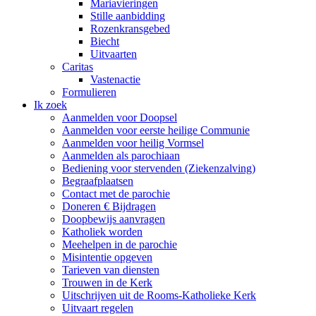
Mariavieringen
Stille aanbidding
Rozenkransgebed
Biecht
Uitvaarten
Caritas
Vastenactie
Formulieren
Ik zoek
Aanmelden voor Doopsel
Aanmelden voor eerste heilige Communie
Aanmelden voor heilig Vormsel
Aanmelden als parochiaan
Bediening voor stervenden (Ziekenzalving)
Begraafplaatsen
Contact met de parochie
Doneren € Bijdragen
Doopbewijs aanvragen
Katholiek worden
Meehelpen in de parochie
Misintentie opgeven
Tarieven van diensten
Trouwen in de Kerk
Uitschrijven uit de Rooms-Katholieke Kerk
Uitvaart regelen