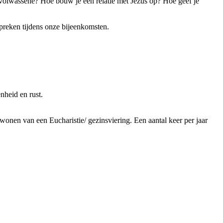
volwassene? Hoe bouw je een relatie met Jezus op? Hoe geef je
preken tijdens onze bijeenkomsten.
nheid en rust.
nen van een Eucharistie/ gezinsviering. Een aantal keer per jaar