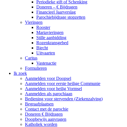
Periodieke gift of Schenking
Doneren – € Bijdragen
Financieel Jaarverslag
Parochiebijdrage stopzetten
Vieringen
Rooster
Mariavieringen
Stille aanbidding
Rozenkransgebed
Biecht
Uitvaarten
Caritas
Vastenactie
Formulieren
Ik zoek
Aanmelden voor Doopsel
Aanmelden voor eerste heilige Communie
Aanmelden voor heilig Vormsel
Aanmelden als parochiaan
Bediening voor stervenden (Ziekenzalving)
Begraafplaatsen
Contact met de parochie
Doneren € Bijdragen
Doopbewijs aanvragen
Katholiek worden