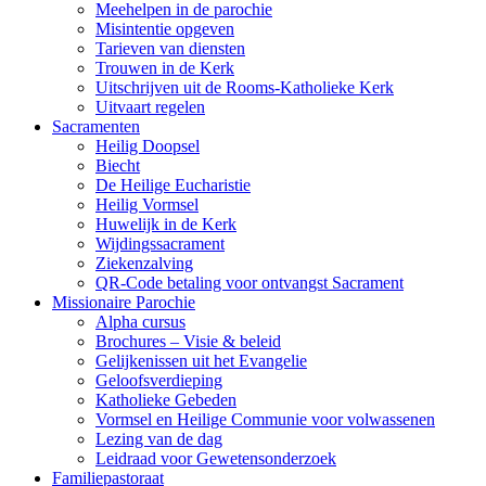
Meehelpen in de parochie
Misintentie opgeven
Tarieven van diensten
Trouwen in de Kerk
Uitschrijven uit de Rooms-Katholieke Kerk
Uitvaart regelen
Sacramenten
Heilig Doopsel
Biecht
De Heilige Eucharistie
Heilig Vormsel
Huwelijk in de Kerk
Wijdingssacrament
Ziekenzalving
QR-Code betaling voor ontvangst Sacrament
Missionaire Parochie
Alpha cursus
Brochures – Visie & beleid
Gelijkenissen uit het Evangelie
Geloofsverdieping
Katholieke Gebeden
Vormsel en Heilige Communie voor volwassenen
Lezing van de dag
Leidraad voor Gewetensonderzoek
Familiepastoraat