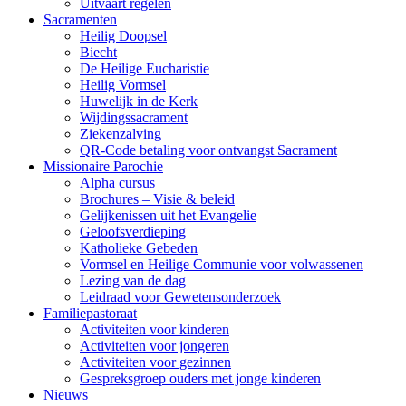
Uitvaart regelen
Sacramenten
Heilig Doopsel
Biecht
De Heilige Eucharistie
Heilig Vormsel
Huwelijk in de Kerk
Wijdingssacrament
Ziekenzalving
QR-Code betaling voor ontvangst Sacrament
Missionaire Parochie
Alpha cursus
Brochures – Visie & beleid
Gelijkenissen uit het Evangelie
Geloofsverdieping
Katholieke Gebeden
Vormsel en Heilige Communie voor volwassenen
Lezing van de dag
Leidraad voor Gewetensonderzoek
Familiepastoraat
Activiteiten voor kinderen
Activiteiten voor jongeren
Activiteiten voor gezinnen
Gespreksgroep ouders met jonge kinderen
Nieuws