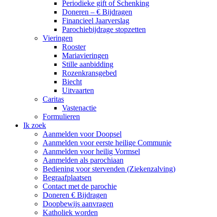
Periodieke gift of Schenking
Doneren – € Bijdragen
Financieel Jaarverslag
Parochiebijdrage stopzetten
Vieringen
Rooster
Mariavieringen
Stille aanbidding
Rozenkransgebed
Biecht
Uitvaarten
Caritas
Vastenactie
Formulieren
Ik zoek
Aanmelden voor Doopsel
Aanmelden voor eerste heilige Communie
Aanmelden voor heilig Vormsel
Aanmelden als parochiaan
Bediening voor stervenden (Ziekenzalving)
Begraafplaatsen
Contact met de parochie
Doneren € Bijdragen
Doopbewijs aanvragen
Katholiek worden