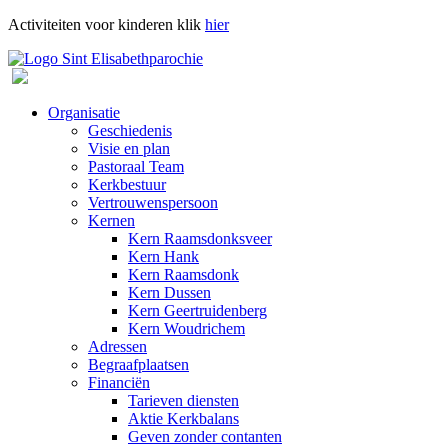
Activiteiten voor kinderen klik
hier
Organisatie
Geschiedenis
Visie en plan
Pastoraal Team
Kerkbestuur
Vertrouwenspersoon
Kernen
Kern Raamsdonksveer
Kern Hank
Kern Raamsdonk
Kern Dussen
Kern Geertruidenberg
Kern Woudrichem
Adressen
Begraafplaatsen
Financiën
Tarieven diensten
Aktie Kerkbalans
Geven zonder contanten