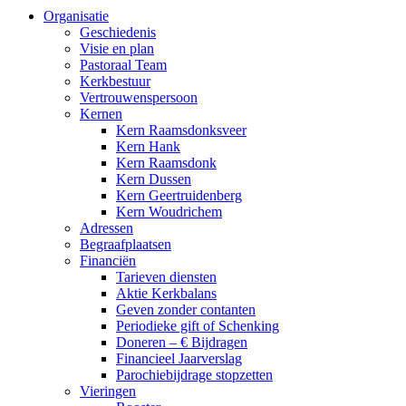
Organisatie
Geschiedenis
Visie en plan
Pastoraal Team
Kerkbestuur
Vertrouwenspersoon
Kernen
Kern Raamsdonksveer
Kern Hank
Kern Raamsdonk
Kern Dussen
Kern Geertruidenberg
Kern Woudrichem
Adressen
Begraafplaatsen
Financiën
Tarieven diensten
Aktie Kerkbalans
Geven zonder contanten
Periodieke gift of Schenking
Doneren – € Bijdragen
Financieel Jaarverslag
Parochiebijdrage stopzetten
Vieringen