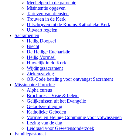
Meehelpen in de parochie
Misintentie opgeven
Tarieven van diensten
Trouwen in de Kerk
Uitschrijven uit de Rooms-Katholieke Kerk
Uitvaart regelen
Sacramenten
Heilig Doopsel
Biecht
De Heilige Eucharistie
Heilig Vormsel
Huwelijk in de Kerk
Wijdingssacrament
Ziekenzalving
QR-Code betaling voor ontvangst Sacrament
Missionaire Parochie
Alpha cursus
Brochures – Visie & beleid
Gelijkenissen uit het Evangelie
Geloofsverdieping
Katholieke Gebeden
Vormsel en Heilige Communie voor volwassenen
Lezing van de dag
Leidraad voor Gewetensonderzoek
Familiepastoraat