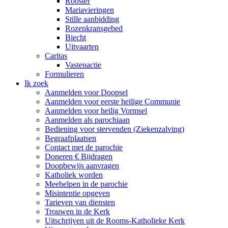
Rooster
Mariavieringen
Stille aanbidding
Rozenkransgebed
Biecht
Uitvaarten
Caritas
Vastenactie
Formulieren
Ik zoek
Aanmelden voor Doopsel
Aanmelden voor eerste heilige Communie
Aanmelden voor heilig Vormsel
Aanmelden als parochiaan
Bediening voor stervenden (Ziekenzalving)
Begraafplaatsen
Contact met de parochie
Doneren € Bijdragen
Doopbewijs aanvragen
Katholiek worden
Meehelpen in de parochie
Misintentie opgeven
Tarieven van diensten
Trouwen in de Kerk
Uitschrijven uit de Rooms-Katholieke Kerk