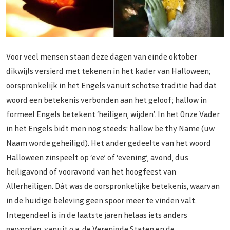
Voor veel mensen staan deze dagen van einde oktober
dikwijls versierd met tekenen in het kader van Halloween;
oorspronkelijk in het Engels vanuit schotse traditie had dat
woord een betekenis verbonden aan het geloof; hallow in
formeel Engels betekent ‘heiligen, wijden’. In het Onze Vader
in het Engels bidt men nog steeds: hallow be thy Name (uw
Naam worde geheiligd). Het ander gedeelte van het woord
Halloween zinspeelt op ‘eve’ of ‘evening’, avond, dus
heiligavond of vooravond van het hoogfeest van
Allerheiligen. Dát was de oorspronkelijke betekenis, waarvan
in de huidige beleving geen spoor meer te vinden valt.
Integendeel is in de laatste jaren helaas iets anders
geworden, vanuit o.a. de Verenigde Staten en de