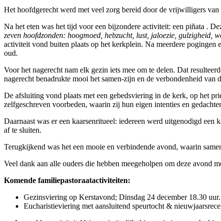
Het hoofdgerecht werd met veel zorg bereid door de vrijwilligers van
Na het eten was het tijd voor een bijzondere activiteit: een piñata .
zeven hoofdzonden: hoogmoed, hebzucht, lust, jaloezie, gulzigheid, w
activiteit vond buiten plaats op het kerkplein. Na meerdere pogingen e
oud.
Voor het nagerecht nam elk gezin iets mee om te delen. Dat resulteerde 
nagerecht benadrukte mooi het samen-zijn en de verbondenheid van 
De afsluiting vond plaats met een gebedsviering in de kerk, op het p
zelfgeschreven voorbeden, waarin zij hun eigen intenties en gedacht
Daarnaast was er een kaarsenritueel: iedereen werd uitgenodigd een k
af te sluiten.
Terugkijkend was het een mooie en verbindende avond, waarin samen 
Veel dank aan alle ouders die hebben meegeholpen om deze avond mo
Komende familiepastoraatactiviteiten:
Gezinsviering op Kerstavond; Dinsdag 24 december 18.30 uur
Eucharistieviering met aansluitend speurtocht & nieuwjaarsre