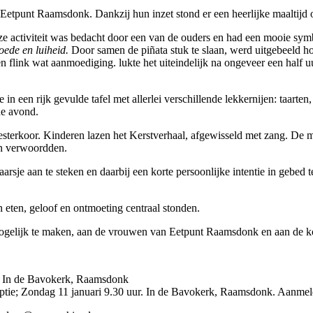
 Eetpunt Raamsdonk. Dankzij hun inzet stond er een heerlijke maaltijd 
 Deze activiteit was bedacht door een van de ouders en had een mooie sym
oede en luiheid.
Door samen de piñata stuk te slaan, werd uitgebeeld h
n flink wat aanmoediging. lukte het uiteindelijk na ongeveer een half u
in een rijk gevulde tafel met allerlei verschillende lekkernijen: taarten
de avond.
riesterkoor. Kinderen lazen het Kerstverhaal, afgewisseld met zang. De
en verwoordden.
aarsje aan te steken en daarbij een korte persoonlijke intentie in geb
eten, geloof en ontmoeting centraal stonden.
gelijk te maken, aan de vrouwen van Eetpunt Raamsdonk en aan de kos
. In de Bavokerk, Raamsdonk
ceptie; Zondag 11 januari 9.30 uur. In de Bavokerk, Raamsdonk. Aanmel