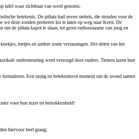
op tafel waar zichtbaar van werd genoten.
bolische betekenis. De piñata had zeven stekels, die stonden voor de
oe we deze zonden proberen los te laten op weg naar Kerst. De
ur om de piñata kapot te slaan, tot groot enthousiasme van jong en
, koekjes, toetjes en andere zoete verrassingen. Het delen van het
 muzikale ondersteuning werd verzorgd door ouders. Tieners lazen hun
ed te formuleren. Een rustig en betekenisvol moment om de avond samen
ter voor hun inzet en betrokkenheid!
den hiervoor heel graag;