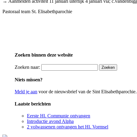
→ Aanmelden activiteit 11 januari uiterlijk 4 januari via; c.vandenbi
Pastoraal team St. Elisabethparochie
Zoeken binnen deze website
Zoeken naar:
Niets missen?
Meld je aan
voor de nieuwsbrief van de Sint Elisabethparochie.
Laatste berichten
Eerste Hl. Communie ontvangen
Introductie avond Alpha
2 volwassenen ontvangen het Hl. Vormsel