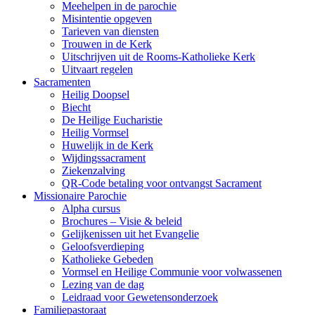
Meehelpen in de parochie
Misintentie opgeven
Tarieven van diensten
Trouwen in de Kerk
Uitschrijven uit de Rooms-Katholieke Kerk
Uitvaart regelen
Sacramenten
Heilig Doopsel
Biecht
De Heilige Eucharistie
Heilig Vormsel
Huwelijk in de Kerk
Wijdingssacrament
Ziekenzalving
QR-Code betaling voor ontvangst Sacrament
Missionaire Parochie
Alpha cursus
Brochures – Visie & beleid
Gelijkenissen uit het Evangelie
Geloofsverdieping
Katholieke Gebeden
Vormsel en Heilige Communie voor volwassenen
Lezing van de dag
Leidraad voor Gewetensonderzoek
Familiepastoraat