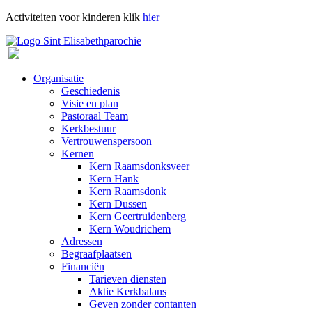
Activiteiten voor kinderen klik
hier
Organisatie
Geschiedenis
Visie en plan
Pastoraal Team
Kerkbestuur
Vertrouwenspersoon
Kernen
Kern Raamsdonksveer
Kern Hank
Kern Raamsdonk
Kern Dussen
Kern Geertruidenberg
Kern Woudrichem
Adressen
Begraafplaatsen
Financiën
Tarieven diensten
Aktie Kerkbalans
Geven zonder contanten