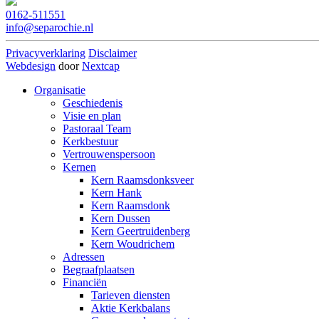
0162-511551
info@separochie.nl
Privacyverklaring
Disclaimer
Webdesign
door
Nextcap
Organisatie
Geschiedenis
Visie en plan
Pastoraal Team
Kerkbestuur
Vertrouwenspersoon
Kernen
Kern Raamsdonksveer
Kern Hank
Kern Raamsdonk
Kern Dussen
Kern Geertruidenberg
Kern Woudrichem
Adressen
Begraafplaatsen
Financiën
Tarieven diensten
Aktie Kerkbalans