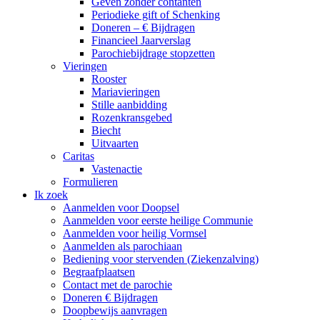
Geven zonder contanten
Periodieke gift of Schenking
Doneren – € Bijdragen
Financieel Jaarverslag
Parochiebijdrage stopzetten
Vieringen
Rooster
Mariavieringen
Stille aanbidding
Rozenkransgebed
Biecht
Uitvaarten
Caritas
Vastenactie
Formulieren
Ik zoek
Aanmelden voor Doopsel
Aanmelden voor eerste heilige Communie
Aanmelden voor heilig Vormsel
Aanmelden als parochiaan
Bediening voor stervenden (Ziekenzalving)
Begraafplaatsen
Contact met de parochie
Doneren € Bijdragen
Doopbewijs aanvragen