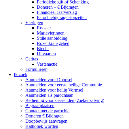
Periodieke gift of Schenking
Doneren – € Bijdragen
Financieel Jaarverslag
Parochiebijdrage stopzetten
Vieringen
Rooster
Mariavieringen
Stille aanbidding
Rozenkransgebed
Biecht
Uitvaarten
Caritas
Vastenactie
Formulieren
Ik zoek
Aanmelden voor Doopsel
Aanmelden voor eerste heilige Communie
Aanmelden voor heilig Vormsel
Aanmelden als parochiaan
Bediening voor stervenden (Ziekenzalving)
Begraafplaatsen
Contact met de parochie
Doneren € Bijdragen
Doopbewijs aanvragen
Katholiek worden