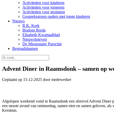
Activiteiten voor kinderen
Activiteiten voor jongeren
Activiteiten voor gezinnen
Gespreksgroep ouders met jonge kinderen
Nieuws
R.K. Kerk
Bisdom Breda
Elisabeth Kwartaalblad
Nieuwsbrieven
De Missionaire Parochie
Begraafplaatsen
Advent Diner in Raamsdonk – samen op w
Geplaatst op 15-12-2025 door medewerker
Afgelopen weekend vond in Raamsdonk een sfeervol Advent Diner plaats,
een mooie avond van ontmoeting, samen eten en samen geloven, als v
Kerstmis.