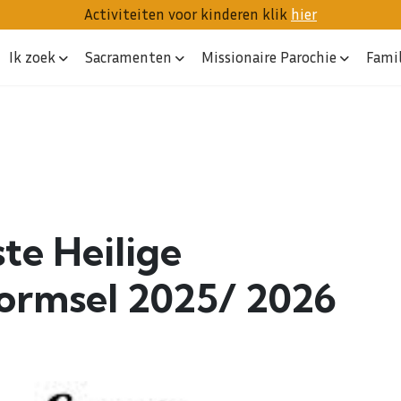
Activiteiten voor kinderen klik
hier
Ik zoek
Sacramenten
Missionaire Parochie
Fami
te Heilige
rmsel 2025/ 2026