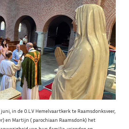
 juni, in de O.L.V Hemelvaartkerk te Raamsdonksveer,
r) en Martijn ( parochiaan Raamsdonk) het
anwezigheid van hun familie, vrienden en