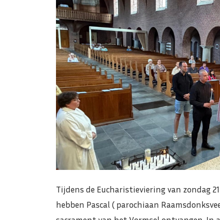
Tijdens de Eucharistieviering van zondag 21
hebben Pascal ( parochiaan Raamsdonksvee
sacrament van het Vormsel ontvangen. In a