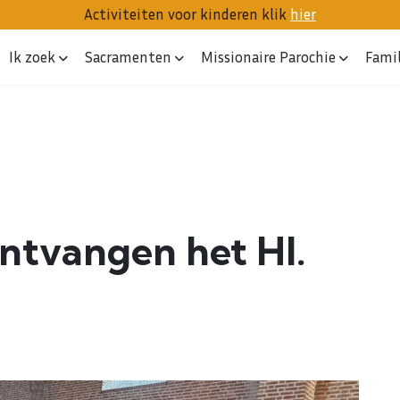
Activiteiten voor kinderen klik
hier
Ik zoek
Sacramenten
Missionaire Parochie
Fami
ntvangen het Hl.