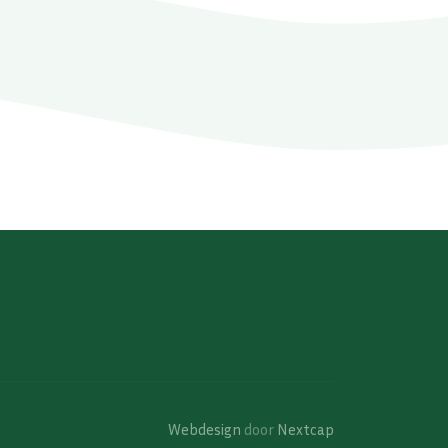
Webdesign
door
Nextcap