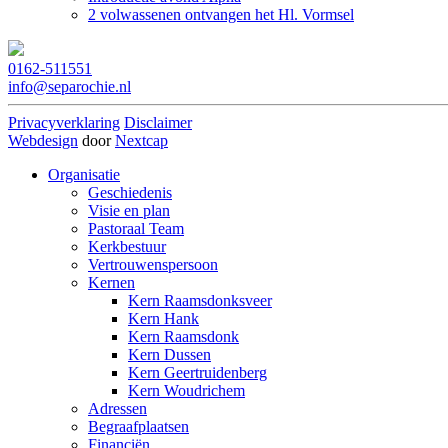
2 volwassenen ontvangen het Hl. Vormsel
0162-511551
info@separochie.nl
Privacyverklaring
Disclaimer
Webdesign
door
Nextcap
Organisatie
Geschiedenis
Visie en plan
Pastoraal Team
Kerkbestuur
Vertrouwenspersoon
Kernen
Kern Raamsdonksveer
Kern Hank
Kern Raamsdonk
Kern Dussen
Kern Geertruidenberg
Kern Woudrichem
Adressen
Begraafplaatsen
Financiën