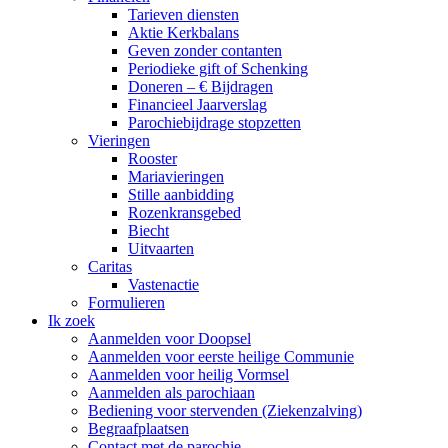
Tarieven diensten
Aktie Kerkbalans
Geven zonder contanten
Periodieke gift of Schenking
Doneren – € Bijdragen
Financieel Jaarverslag
Parochiebijdrage stopzetten
Vieringen
Rooster
Mariavieringen
Stille aanbidding
Rozenkransgebed
Biecht
Uitvaarten
Caritas
Vastenactie
Formulieren
Ik zoek
Aanmelden voor Doopsel
Aanmelden voor eerste heilige Communie
Aanmelden voor heilig Vormsel
Aanmelden als parochiaan
Bediening voor stervenden (Ziekenzalving)
Begraafplaatsen
Contact met de parochie