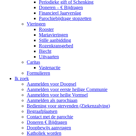
Periodieke gift of Schenking
Doneren – € Bijdragen
Financieel Jaarverslag
Parochiebijdrage stopzetten
Vieringen
Rooster
Mariavieringen
Stille aanbidding
Rozenkransgebed
Biecht
Uitvaarten
Caritas
Vastenactie
Formulieren
Ik zoek
Aanmelden voor Doopsel
Aanmelden voor eerste heilige Communie
Aanmelden voor heilig Vormsel
Aanmelden als parochiaan
Bediening voor stervenden (Ziekenzalving)
Begraafplaatsen
Contact met de parochie
Doneren € Bijdragen
Doopbewijs aanvragen
Katholiek worden