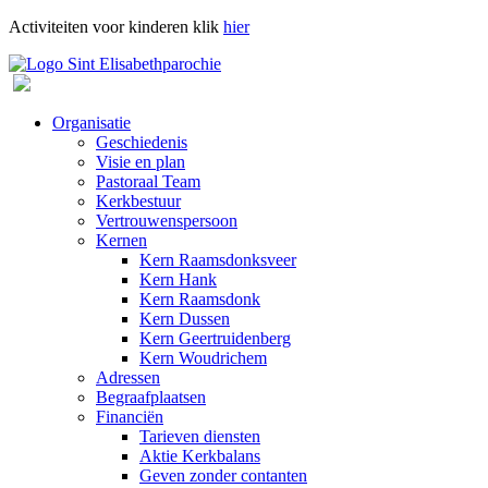
Activiteiten voor kinderen klik
hier
Organisatie
Geschiedenis
Visie en plan
Pastoraal Team
Kerkbestuur
Vertrouwenspersoon
Kernen
Kern Raamsdonksveer
Kern Hank
Kern Raamsdonk
Kern Dussen
Kern Geertruidenberg
Kern Woudrichem
Adressen
Begraafplaatsen
Financiën
Tarieven diensten
Aktie Kerkbalans
Geven zonder contanten