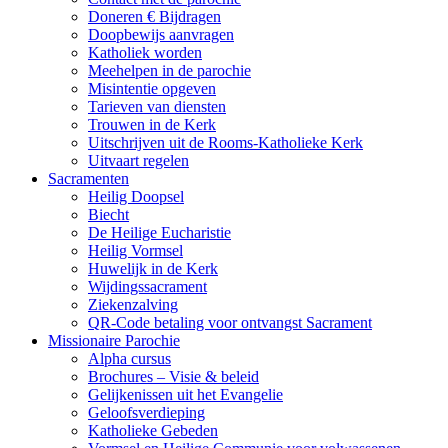
Doneren € Bijdragen
Doopbewijs aanvragen
Katholiek worden
Meehelpen in de parochie
Misintentie opgeven
Tarieven van diensten
Trouwen in de Kerk
Uitschrijven uit de Rooms-Katholieke Kerk
Uitvaart regelen
Sacramenten
Heilig Doopsel
Biecht
De Heilige Eucharistie
Heilig Vormsel
Huwelijk in de Kerk
Wijdingssacrament
Ziekenzalving
QR-Code betaling voor ontvangst Sacrament
Missionaire Parochie
Alpha cursus
Brochures – Visie & beleid
Gelijkenissen uit het Evangelie
Geloofsverdieping
Katholieke Gebeden