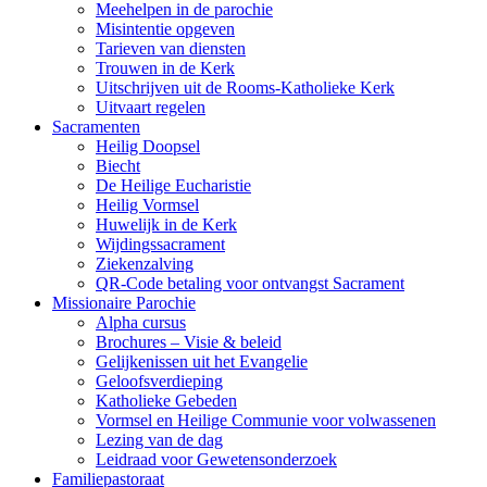
Meehelpen in de parochie
Misintentie opgeven
Tarieven van diensten
Trouwen in de Kerk
Uitschrijven uit de Rooms-Katholieke Kerk
Uitvaart regelen
Sacramenten
Heilig Doopsel
Biecht
De Heilige Eucharistie
Heilig Vormsel
Huwelijk in de Kerk
Wijdingssacrament
Ziekenzalving
QR-Code betaling voor ontvangst Sacrament
Missionaire Parochie
Alpha cursus
Brochures – Visie & beleid
Gelijkenissen uit het Evangelie
Geloofsverdieping
Katholieke Gebeden
Vormsel en Heilige Communie voor volwassenen
Lezing van de dag
Leidraad voor Gewetensonderzoek
Familiepastoraat